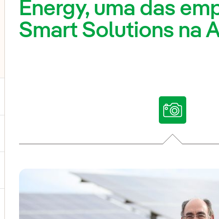
Energy, uma das emp
Smart Solutions na A
ternar submenu de Nossas vozes
ternar submenu de Multimídia
ternar submenu de Redes sociais