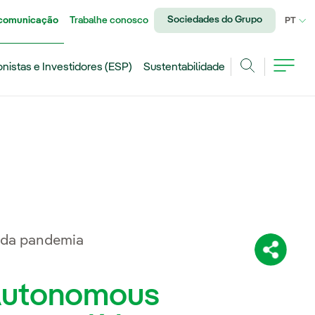
Sociedades do Grupo
 comunicação
Trabalhe conosco
IDI
PT
onistas e Investidores (ESP)
Sustentabilidade
Achar
o da pandemia
Compartil
 Autonomous