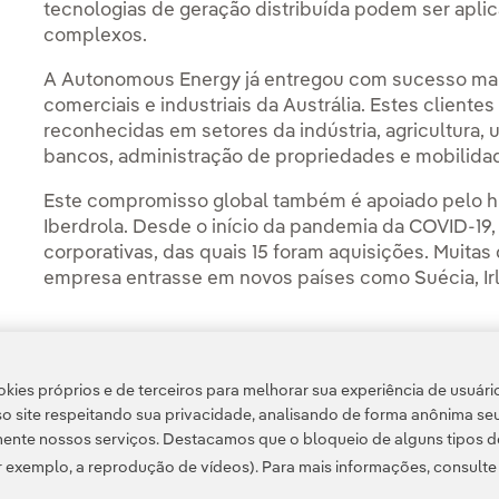
tecnologias de geração distribuída podem ser apl
complexos.
A Autonomous Energy já entregou com sucesso mais
comerciais e industriais da Austrália. Estes clien
reconhecidas em setores da indústria, agricultura, 
bancos, administração de propriedades e mobilidad
Este compromisso global também é apoiado pelo hi
Iberdrola. Desde o início da pandemia da COVID-19,
corporativas, das quais 15 foram aquisições. Muita
empresa entrasse em novos países como Suécia, Irla
kies próprios e de terceiros para melhorar sua experiência de usuári
Acesso a informação legal
o site respeitando sua privacidade, analisando de forma anônima se
ente nossos serviços. Destacamos que o bloqueio de alguns tipos d
 exemplo, a reprodução de vídeos). Para mais informações, consult