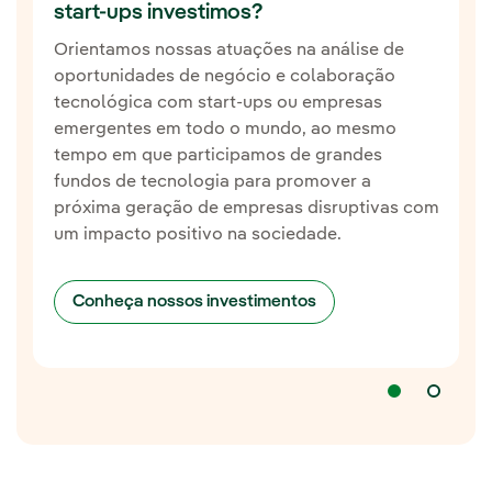
start-ups investimos?
Orientamos nossas atuações na análise de
Soluções que respeitem mais o
meio ambiente
oportunidades de negócio e colaboração
e a
biodiversidade
(reciclagem, economia
tecnológica com start-ups ou empresas
circular, captura e gestão de carbono, etc)
emergentes em todo o mundo, ao mesmo
tempo em que participamos de grandes
fundos de tecnologia para promover a
próxima geração de empresas disruptivas com
um impacto positivo na sociedade.
Conheça nossos investimentos