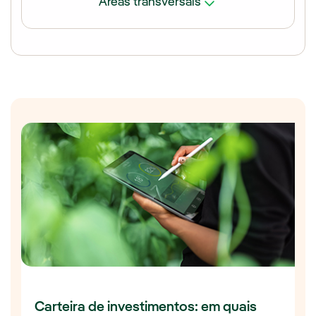
Áreas transversais
elétrico
Soluções tecnológicas que proporcionem uma
rede elétrica inteligente e digital
que seja mais
Eletrificação da demanda
flexível, segura, eficiente e sustentável
Desenvolvimento de
novos produtos
e/ou
serviços inovadores para acelerar a
Inovação de processos
descarbonização
da demanda
Adoção de
novas soluções
de software e
hardware que agilizem os processos e
otimizem as atividades
durante todo o ciclo de
vida dos ativos (projeto, construção, operação,
manutenção, desativação, etc)
Carteira de investimentos: em quais
Sustentabilidade e descarbonização