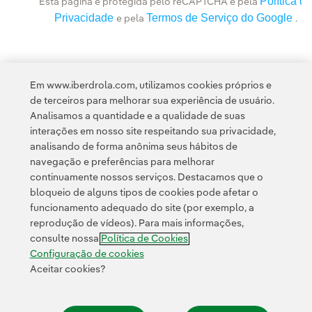
Política de
Esta página é protegida pelo reCAPTCHA e pela
Privacidade
Termos de Serviço do Google
e pela
.
Em www.iberdrola.com, utilizamos cookies próprios e
de terceiros para melhorar sua experiência de usuário.
Analisamos a quantidade e a qualidade de suas
interações em nosso site respeitando sua privacidade,
analisando de forma anônima seus hábitos de
navegação e preferências para melhorar
continuamente nossos serviços. Destacamos que o
Contato
Clientes
Política de Privacidade
Informação legal
bloqueio de alguns tipos de cookies pode afetar o
Transparência no uso da IA
Política de cookies
Configuração de cookies
funcionamento adequado do site (por exemplo, a
reprodução de vídeos). Para mais informações,
Acessibilidade
Canal de denúncias
consulte nossa
Política de Cookies
Configuração de cookies
Aceitar cookies?
© 2026 Iberdrola, S.A. Todos os direitos reservados.