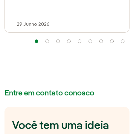
extremos
29 Junho 2026
Navegação
Navegação
Navegação
Navegação
Navegação
Navegação
Navegaç
Nav
Entre em contato conosco
Você tem uma ideia