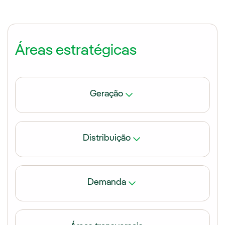
Áreas estratégicas
Geração
Distribuição
Geração renovável: flexibilidade e
armazenamento
Demanda
Desenvolvimento de soluções que permitam a
Rede do futuro
integração
da
geração renovável
ao
sistema