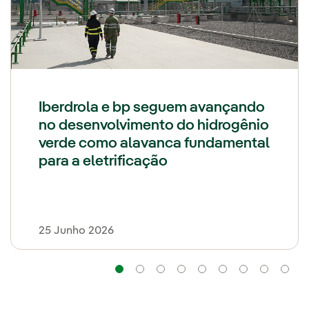
Iberdrola e bp seguem avançando
no desenvolvimento do hidrogênio
verde como alavanca fundamental
para a eletrificação
25 Junho 2026
Navegação
Navegação
Navegação
Navegação
Navegação
Navegação
Naveg
Na