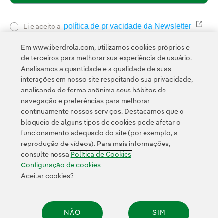
política de privacidade da Newsletter
Link 
Li e aceito a
Política de
Esta página é protegida pelo reCAPTCHA e pela
Em www.iberdrola.com, utilizamos cookies próprios e
Privacidade
Termos de Serviço do Google
e pela
.
de terceiros para melhorar sua experiência de usuário.
Analisamos a quantidade e a qualidade de suas
interações em nosso site respeitando sua privacidade,
analisando de forma anônima seus hábitos de
navegação e preferências para melhorar
continuamente nossos serviços. Destacamos que o
bloqueio de alguns tipos de cookies pode afetar o
funcionamento adequado do site (por exemplo, a
Contato
Clientes
Política de Privacidade
Informação legal
reprodução de vídeos). Para mais informações,
Transparência no uso da IA
Política de cookies
Configuração de cookies
consulte nossa
Política de Cookies
Acessibilidade
Canal de denúncias
Configuração de cookies
Aceitar cookies?
© 2026 Iberdrola, S.A. Todos os direitos reservados.
NÃO
SIM