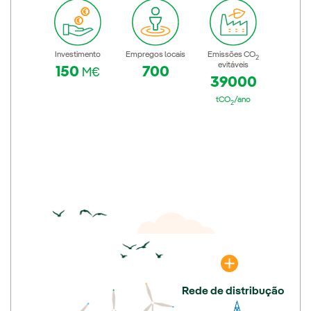
Investimento
Empregos locais
Emissões CO
2
evitáveis
150
700
M€
39000
tCO
/ano
2
Rede de distribução