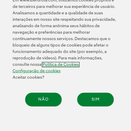
Em www.iberdrola.com, utilizamos cookies próprios e
gases de efeito estufa é gerada de
de terceiros para melhorar sua experiência de usuário.
forma natural. No entanto, a
Analisamos a quantidade e a qualidade de suas
industrialização fez com que a emissão
interações em nosso site respeitando sua privacidade,
e a concentração desses gases tenha
analisando de forma anônima seus hábitos de
navegação e preferências para melhorar
aumentado de forma exponencial
continuamente nossos serviços. Destacamos que o
desde o começo do século passado,
bloqueio de alguns tipos de cookies pode afetar o
quando a natureza se encarregava de
funcionamento adequado do site (por exemplo, a
equilibrar as emissões sem a ação
reprodução de vídeos). Para mais informações,
humana. À medida
que esses gases
consulte nossa
Política de Cookies
também sobe a quantidade
aumentam
Configuração de cookies
de radiação infravermelha acumulada
Aceitar cookies?
pela Terra ocasionando o
aquecimento
global.
NÃO
SIM
O dióxido de carbono (CO
) é o gás que
2
mais produzimos, sendo o responsável
pela maior parte do aquecimento
Compar
(devido ao grande volume de emissões
que representa e seu alto nível de