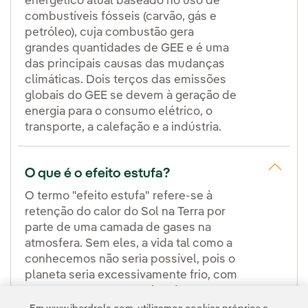
energético atual baseado no uso de
combustíveis fósseis (carvão, gás e
petróleo), cuja combustão gera
grandes quantidades de GEE e é uma
das principais causas das mudanças
climáticas. Dois terços das emissões
globais do GEE se devem à geração de
energia para o consumo elétrico, o
transporte, a calefação e a indústria.
O que é o efeito estufa?
O termo "efeito estufa" refere-se à
retenção do calor do Sol na Terra por
parte de uma camada de gases na
atmosfera. Sem eles, a vida tal como a
conhecemos não seria possível, pois o
planeta seria excessivamente frio, com
uma temperatura aproximadamente
30°C mais baixa. A maior parte dos