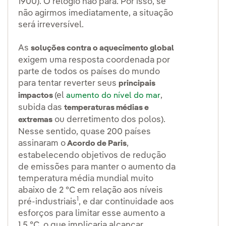
1900). O relógio não para. Por isso, se
não agirmos imediatamente, a situação
será irreversível.
As
soluções contra o aquecimento global
exigem uma resposta coordenada por
parte de todos os países do mundo
para tentar reverter seus
principais
(el
,
impactos
aumento do nível do mar
subida das
temperaturas médias e
ou derretimento dos polos).
extremas
Nesse sentido, quase 200 países
assinaram o
,
Acordo de Paris
estabelecendo objetivos de redução
de emissões para manter o aumento da
temperatura média mundial muito
abaixo de 2 °C em relação aos níveis
1
pré-industriais
, e dar continuidade aos
esforços para limitar esse aumento a
1,5 °C, o que implicaria alcançar