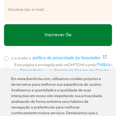
Inscrever-Se
política de privacidade da Newsletter
Link 
Li e aceito a
Política de
Esta página é protegida pelo reCAPTCHA e pela
Privacidade
Termos de Serviço do Google
e pela
.
Em www.iberdrola.com, utilizamos cookies próprios e
de terceiros para melhorar sua experiência de usuário.
Analisamos a quantidade e a qualidade de suas
interações em nosso site respeitando sua privacidade,
analisando de forma anônima seus hábitos de
navegação e preferências para melhorar
continuamente nossos serviços. Destacamos que o
Contato
Clientes
Política de Privacidade
Informação legal