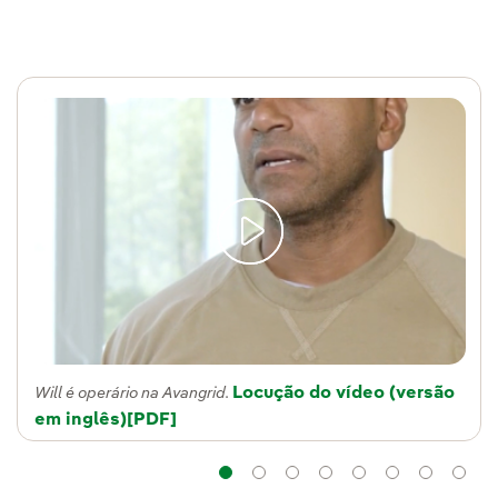
Locução do vídeo (versão
Will é operário na Avangrid.
em inglês)
Enlace externo, se abre en ventana nueva.
[PDF]
Navegação
Navegação
Navegação
Navegação
Navegação
Naveg
Na