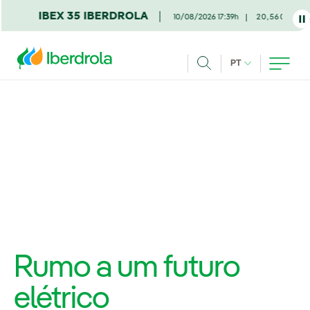
Pasar al contenido principal
5 IBERDROLA
10/08/2026 17:39h
20,560€ -0,67%
IDIOMA ATUAL
PT
Achar
Rumo a um futuro
elétrico