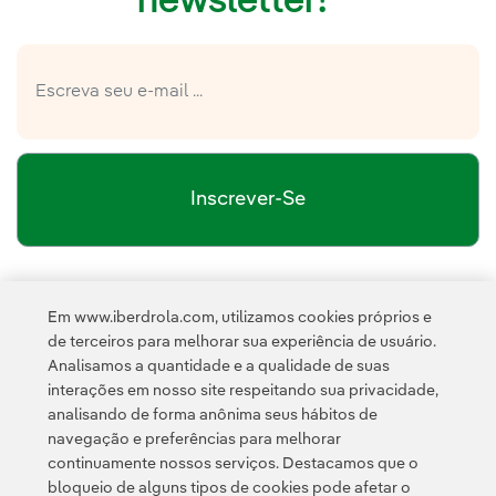
newsletter!
Inscrever-Se
política de privacidade da Newsletter
Link 
Li e aceito a
Em www.iberdrola.com, utilizamos cookies próprios e
Política de
Esta página é protegida pelo reCAPTCHA e pela
de terceiros para melhorar sua experiência de usuário.
Privacidade
Termos de Serviço do Google
e pela
.
Analisamos a quantidade e a qualidade de suas
interações em nosso site respeitando sua privacidade,
analisando de forma anônima seus hábitos de
navegação e preferências para melhorar
continuamente nossos serviços. Destacamos que o
bloqueio de alguns tipos de cookies pode afetar o