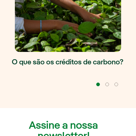
O que são os créditos de carbono?
Navegação
Naveg
Na
Assine a nossa