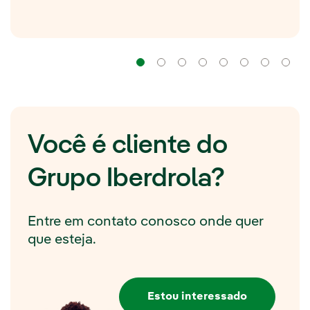
Navegação
Navegação
Navegação
Navegação
Navegação
Navega
Na
Você é cliente do
Grupo Iberdrola?
Entre em contato conosco onde quer
que esteja.
Estou interessado