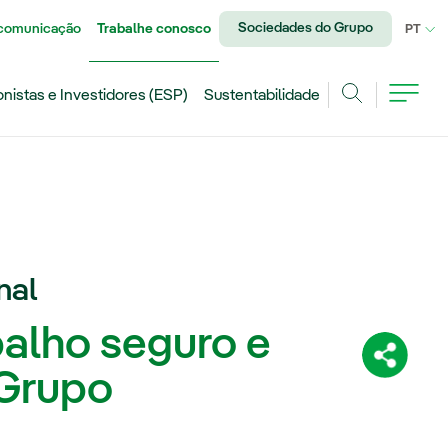
Sociedades do Grupo
 comunicação
Trabalhe conosco
IDI
PT
onistas e Investidores (ESP)
Sustentabilidade
Achar
nal
alho seguro e
Compartil
 Grupo