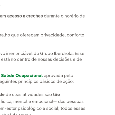
a
.
nham
acesso a creches
durante o horário de
abalho que ofereçam privacidade, conforto
o irrenunciável do Grupo Iberdrola
.
Esse
e está no centro de nossas decisões e de
e Saúde Ocupacional
aprovada pelo
guintes princípios básicos de ação:
ade
de suas atividades são
tão
física, mental e emocional— das pessoas
em-estar psicológico e social; todos esses