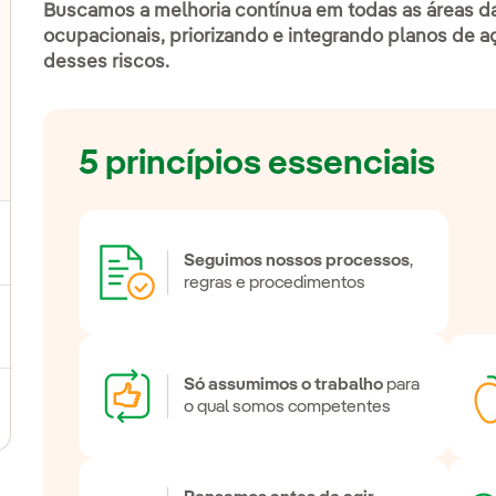
Buscamos a melhoria contínua em todas as áreas d
ocupacionais, priorizando e integrando planos de a
desses riscos.
5 princípios essenciais
lternar submenu de Vida na Iberdrola
ernar submenu de Carreiras na Iberdrola
Seguimos nossos processos
,
regras e procedimentos
ternar submenu de Estudantes
Só assumimos o trabalho
para
o qual somos competentes
ra em uma nova aba.