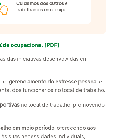
Cuidamos dos outros
e
trabalhamos em equipe
aúde ocupacional
Nota
[PDF]
Link externo, abra em uma nov
as das iniciativas desenvolvidas em
s no
gerenciamento do estresse pessoal
e
tal dos funcionários no local de trabalho.
portivas
no local de trabalho, promovendo
balho em meio período
, oferecendo aos
 às suas necessidades individuais,