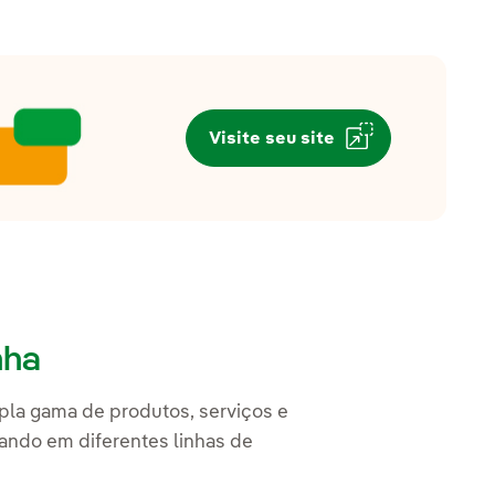
Visite seu site
nha
bra em uma nova aba.
la gama de produtos, serviços e
ando em diferentes linhas de