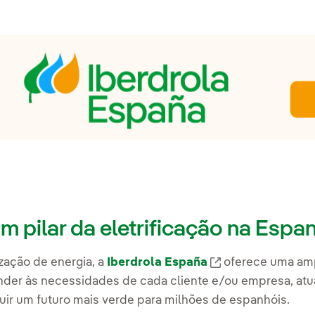
m pilar da eletrificação na Espa
zação de energia, a
Iberdrola España
Link externo, a
oferece uma amp
nder às necessidades de cada cliente e/ou empresa, atu
uir um futuro mais verde para milhões de espanhóis.