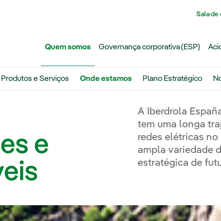
Pasar al contenido principal
Sala de
Quem somos
Governança corporativa (ESP)
Aci
Produtos e Serviços
Onde estamos
Plano Estratégico
No
A Iberdrola España
tem uma longa traj
es e
redes elétricas no
ampla variedade d
estratégica de futu
veis