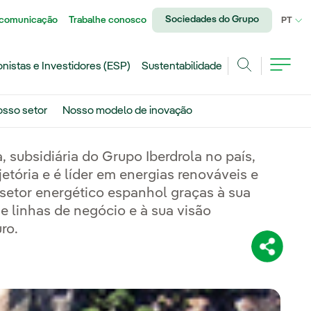
Sociedades do Grupo
 comunicação
Trabalhe conosco
IDI
PT
onistas e Investidores (ESP)
Sustentabilidade
Achar
sso setor
Nosso modelo de inovação
, subsidiária do Grupo Iberdrola no país,
etória e é líder em energias renováveis e
 setor energético espanhol graças à sua
e linhas de negócio e à sua visão
ro.
Compartil