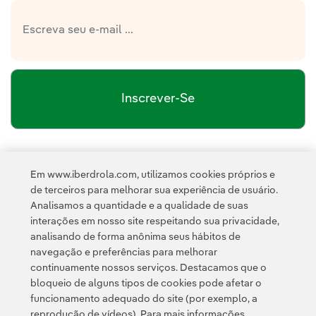
Inscrever-Se
política de privacidade da Newsletter
Link
Li e aceito a
Em www.iberdrola.com, utilizamos cookies próprios e
Política de
Esta página é protegida pelo reCAPTCHA e pela
de terceiros para melhorar sua experiência de usuário.
Privacidade
Termos de Serviço do Google
e pela
.
Analisamos a quantidade e a qualidade de suas
interações em nosso site respeitando sua privacidade,
analisando de forma anônima seus hábitos de
navegação e preferências para melhorar
continuamente nossos serviços. Destacamos que o
bloqueio de alguns tipos de cookies pode afetar o
funcionamento adequado do site (por exemplo, a
Contato
Clientes
Política de Privacidade
Informação legal
reprodução de vídeos). Para mais informações,