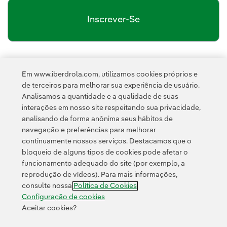
Inscrever-Se
política de privacidade da Newsletter
Link
Li e aceito a
Em www.iberdrola.com, utilizamos cookies próprios e
Política de
Esta página é protegida pelo reCAPTCHA e pela
de terceiros para melhorar sua experiência de usuário.
Privacidade
Termos de Serviço do Google
e pela
.
Analisamos a quantidade e a qualidade de suas
interações em nosso site respeitando sua privacidade,
analisando de forma anônima seus hábitos de
navegação e preferências para melhorar
continuamente nossos serviços. Destacamos que o
bloqueio de alguns tipos de cookies pode afetar o
funcionamento adequado do site (por exemplo, a
Contato
Clientes
Política de Privacidade
Informação legal
reprodução de vídeos). Para mais informações,
Transparência no uso da IA
Política de cookies
Configuração de cookies
consulte nossa
Política de Cookies
Acessibilidade
Canal de denúncias
Configuração de cookies
Aceitar cookies?