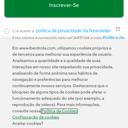
Inscrever-Se
política de privacidade da Newsletter
Link
Li e aceito a
Política de
Esta página é protegida pelo reCAPTCHA e pela
Privacidade
Termos de Serviço do Google
e pela
.
Em www.iberdrola.com, utilizamos cookies próprios e
de terceiros para melhorar sua experiência de usuário.
Analisamos a quantidade e a qualidade de suas
interações em nosso site respeitando sua privacidade,
analisando de forma anônima seus hábitos de
navegação e preferências para melhorar
continuamente nossos serviços. Destacamos que o
Contato
Clientes
Política de Privacidade
Informação legal
bloqueio de alguns tipos de cookies pode afetar o
Política de cookies
Configuração de cookies
Acessibilidade
funcionamento adequado do site (por exemplo, a
reprodução de vídeos). Para mais informações,
Canal de denúncias
consulte nossa
Política de Cookies
Configuração de cookies
Aceitar cookies?
© 2026 Iberdrola, S.A. Todos os direitos reservados.