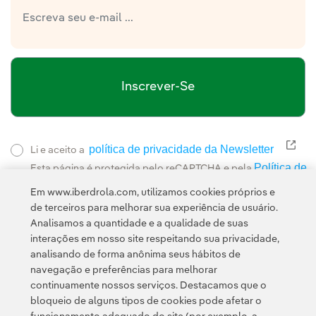
Inscrever-Se
política de privacidade da Newsletter
Link
Li e aceito a
Política de
Esta página é protegida pelo reCAPTCHA e pela
Privacidade
Termos de Serviço do Google
e pela
.
Em www.iberdrola.com, utilizamos cookies próprios e
de terceiros para melhorar sua experiência de usuário.
Analisamos a quantidade e a qualidade de suas
interações em nosso site respeitando sua privacidade,
analisando de forma anônima seus hábitos de
navegação e preferências para melhorar
continuamente nossos serviços. Destacamos que o
Contato
Clientes
Política de Privacidade
Informação legal
bloqueio de alguns tipos de cookies pode afetar o
Transparência no uso da IA
Política de cookies
Configuração de cookies