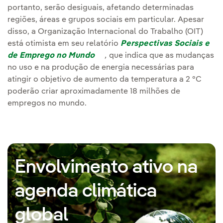
portanto, serão desiguais, afetando determinadas
regiões, áreas e grupos sociais em particular. Apesar
disso, a Organização Internacional do Trabalho (OIT)
está otimista em seu relatório
Perspectivas Sociais e
de Emprego no Mundo
Link externo, abra em uma nov
,
que indica que as mudanças
no uso e na produção de energia necessárias para
atingir o objetivo de aumento da temperatura a 2 °C
poderão criar aproximadamente 18 milhões de
empregos no mundo.
Envolvimento ativo na
agenda climática
global