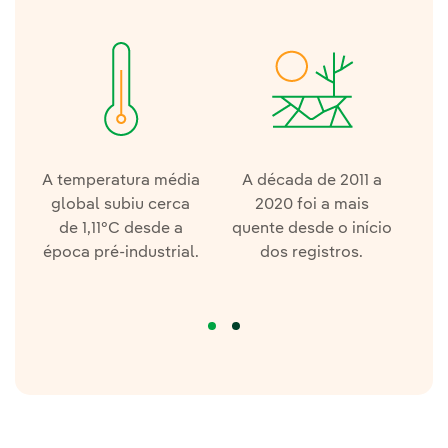
A temperatura média
A década de 2011 a
global subiu cerca
2020 foi a mais
m
de 1,11°C desde a
quente desde o início
e
época pré-industrial.
dos registros.
oc