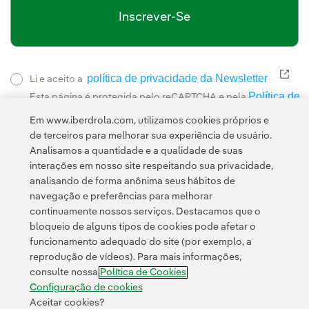
Inscrever-Se
política de privacidade da Newsletter
Link
Li e aceito a
Política de
Esta página é protegida pelo reCAPTCHA e pela
Privacidade
Termos de Serviço do Google
e pela
.
Em www.iberdrola.com, utilizamos cookies próprios e
de terceiros para melhorar sua experiência de usuário.
Analisamos a quantidade e a qualidade de suas
interações em nosso site respeitando sua privacidade,
analisando de forma anônima seus hábitos de
navegação e preferências para melhorar
continuamente nossos serviços. Destacamos que o
Contato
Clientes
Política de Privacidade
Informação legal
bloqueio de alguns tipos de cookies pode afetar o
Transparência no uso da IA
Política de cookies
Configuração de cookies
funcionamento adequado do site (por exemplo, a
reprodução de vídeos). Para mais informações,
Acessibilidade
Canal de denúncias
consulte nossa
Política de Cookies
Configuração de cookies
Aceitar cookies?
© 2026 Iberdrola, S.A. Todos os direitos reservados.