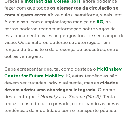
Graças à
Internet das Coisas (IoT)
, agora podemos
fazer com que todos
os elementos da circulação se
comuniquem entre si:
veículos, semáforos, sinais, etc.
Além disso, com a implantação maciça do
5G
, os
carros poderão receber informação sobre vagas de
estacionamento livres ou perigos fora de seu campo de
visão. Os semáforos poderão se autorregular em
função do trânsito e da presença de pedestres, entre
outras vantagens.
Cabe acrescentar que, tal como destaca o
McKinskey
Center for Future Mobility
Link externo, abra em uma
, estas tendências não
devem ser tratadas individualmente, mas as
cidades
devem adotar uma abordagem integrada.
O nome
deste enfoque é
Mobility as a Service (MaaS).
Tenta
reduzir o uso do carro privado, combinando as novas
tendências da mobilidade com o transporte público.