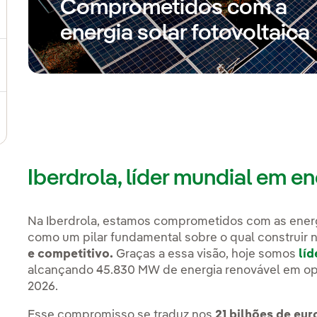
Comprometidos com a
ternar submenu de Plano Estratégico
energia solar fotovoltaica
ternar submenu de Nosso setor
ternar submenu de Nosso modelo de inovação
Iberdrola, líder mundial em e
Na Iberdrola, estamos comprometidos com as ener
como um pilar fundamental sobre o qual construir
e competitivo.
Graças a essa visão, hoje somos
lí
alcançando 45.830 MW de energia renovável em ope
2026.
Esse compromisso se traduz nos
21 bilhões de eur