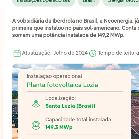
Instalações operacionais
Brasil
Energia fotovo
A subsidiária da Iberdrola no Brasil, a Neoenergia, j
primeira que instalou no país sul-americano. Conta
somam uma potência instalada de 149,2 MWp.
lternar submenu de Eólica onshore
Atualização: Julho de 2024
Tempo de leitura
lternar submenu de Energia hidrelétrica
Instalaçao operacional
Planta fotovoltaica Luzia
Localização:
Santa Luzia (Brasil)
Capacidade total instalada
149,3 MWp