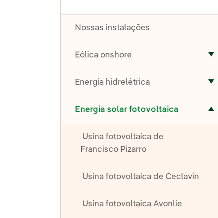
Nossas instalações
Eólica onshore
A
Energia hidrelétrica
A
Alternar submenu de Energia solar fotovoltaica
Energia solar fotovoltaica
Usina fotovoltaica de
Francisco Pizarro
Usina fotovoltaica de Ceclavín
Usina fotovoltaica Avonlie