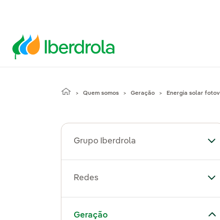
Quem somos
Geração
Energia solar fotov
Grupo Iberdrola
Al
Redes
Al
Alternar submenu de Geração
Geração