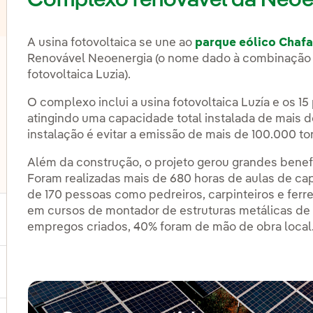
Complexo renovável da Neoe
A usina fotovoltaica se une ao
parque eólico Chafa
Renovável Neoenergia (o nome dado à combinação d
lternar submenu de Eólica 'offshore'
fotovoltaica Luzia).
O complexo inclui a usina fotovoltaica Luzía e os 15
lternar submenu de Armazenamento de energia
atingindo uma capacidade total instalada de mais 
instalação é evitar a emissão de mais de 100.000 t
Além da construção, o projeto gerou grandes benef
Foram realizadas mais de 680 horas de aulas de ca
lternar submenu de Outras tecnologias
de 170 pessoas como pedreiros, carpinteiros e ferr
em cursos de montador de estruturas metálicas de 
ternar submenu de Produtos e Serviços
empregos criados, 40% foram de mão de obra local
ternar submenu de Onde estamos