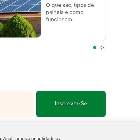
O que são, tipos de
painéis e como
funcionam.
Inscrever-Se
xterno, abra em uma nova aba.
de Privacidade
Termos de Serviço do Google
e pela
.
o. Analisamos a quantidade e a