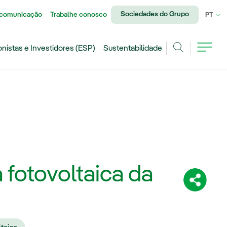
Sociedades do Grupo
 comunicação
Trabalhe conosco
IDI
PT
onistas e Investidores (ESP)
Sustentabilidade
Achar
a fotovoltaica da
Compartil