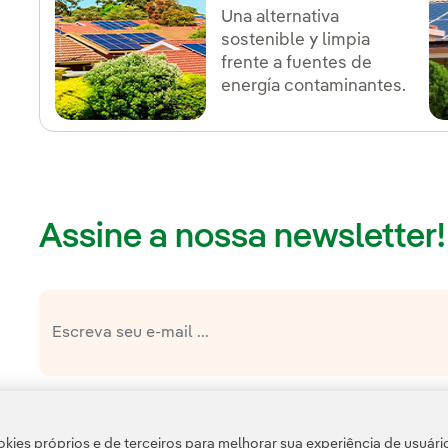
Una alternativa
sostenible y limpia
frente a fuentes de
energía contaminantes.
Assine a nossa newsletter!
Link e
política de privacidade da Newsletter
Li e aceito a
Política 
Esta página é protegida pelo reCAPTCHA e pela
kies próprios e de terceiros para melhorar sua experiência de usuári