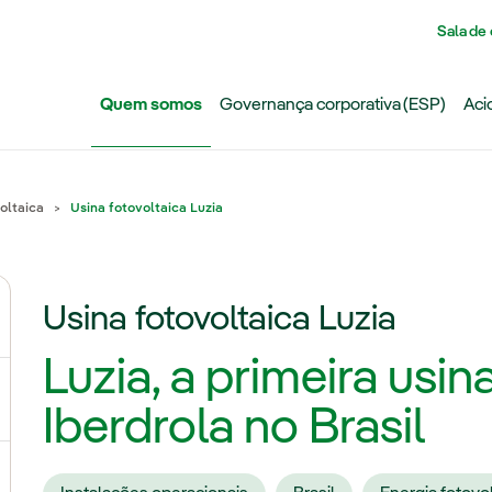
Pasar al contenido principal
Sala de
Quem somos
Governança corporativa (ESP)
Aci
oltaica
Usina fotovoltaica Luzia
Usina fotovoltaica Luzia
ternar submenu de Grupo Iberdrola
Luzia, a primeira usin
ternar submenu de Redes
Iberdrola no Brasil