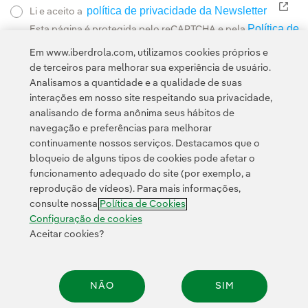
política de privacidade da Newsletter
Link
Li e aceito a
Política de
Esta página é protegida pelo reCAPTCHA e pela
Privacidade
Termos de Serviço do Google
e pela
.
Em www.iberdrola.com, utilizamos cookies próprios e
de terceiros para melhorar sua experiência de usuário.
Analisamos a quantidade e a qualidade de suas
interações em nosso site respeitando sua privacidade,
analisando de forma anônima seus hábitos de
navegação e preferências para melhorar
continuamente nossos serviços. Destacamos que o
Contato
Clientes
Política de Privacidade
Informação legal
bloqueio de alguns tipos de cookies pode afetar o
Política de cookies
Configuração de cookies
Acessibilidade
funcionamento adequado do site (por exemplo, a
reprodução de vídeos). Para mais informações,
Canal de denúncias
consulte nossa
Política de Cookies
Configuração de cookies
Aceitar cookies?
© 2026 Iberdrola, S.A. Todos os direitos reservados.
NÃO
SIM