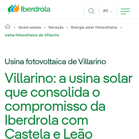
Pasar al contenido principal
IDIOMA ATUAL
PT
Achar
Quem somos
Geração
Energia solar fotovoltaica
Usina fotovoltaica de Villarino
Usina fotovoltaica de Villarino
Villarino: a usina solar
que consolida o
compromisso da
Iberdrola com
Castela e Leão