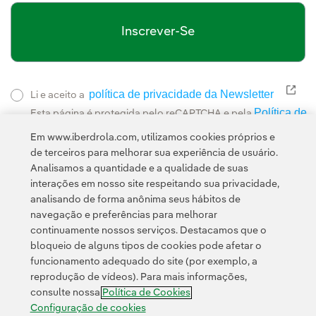
Inscrever-Se
política de privacidade da Newsletter
Link
Li e aceito a
Política de
Esta página é protegida pelo reCAPTCHA e pela
Privacidade
Termos de Serviço do Google
e pela
.
Em www.iberdrola.com, utilizamos cookies próprios e
de terceiros para melhorar sua experiência de usuário.
Analisamos a quantidade e a qualidade de suas
interações em nosso site respeitando sua privacidade,
analisando de forma anônima seus hábitos de
navegação e preferências para melhorar
continuamente nossos serviços. Destacamos que o
Contato
Clientes
Política de Privacidade
Informação legal
bloqueio de alguns tipos de cookies pode afetar o
Transparência no uso da IA
Política de cookies
Configuração de cookies
funcionamento adequado do site (por exemplo, a
reprodução de vídeos). Para mais informações,
Acessibilidade
Canal de denúncias
consulte nossa
Política de Cookies
Configuração de cookies