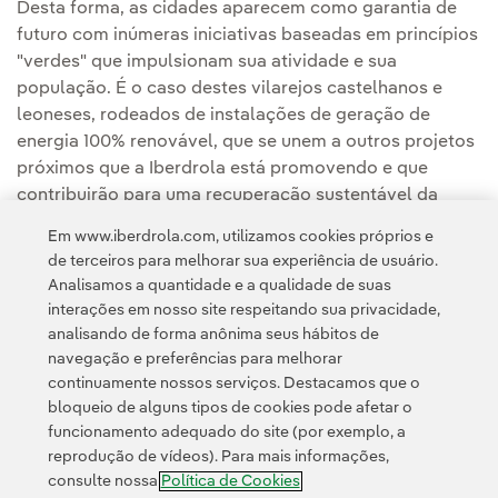
Desta forma, as cidades aparecem como garantia de
futuro com inúmeras iniciativas baseadas em princípios
"verdes" que impulsionam sua atividade e sua
população. É o caso destes vilarejos castelhanos e
leoneses, rodeados de instalações de geração de
energia 100% renovável, que se unem a outros projetos
próximos que a Iberdrola está promovendo e que
contribuirão para uma recuperação sustentável da
crise e a criação de empregos locais.
Em www.iberdrola.com, utilizamos cookies próprios e
de terceiros para melhorar sua experiência de usuário.
Analisamos a quantidade e a qualidade de suas
interações em nosso site respeitando sua privacidade,
analisando de forma anônima seus hábitos de
navegação e preferências para melhorar
continuamente nossos serviços. Destacamos que o
Contato
Clientes
Política de Privacidade
Informação legal
bloqueio de alguns tipos de cookies pode afetar o
Transparência no uso da IA
Política de cookies
Configuração de cookies
funcionamento adequado do site (por exemplo, a
reprodução de vídeos). Para mais informações,
Acessibilidade
Canal de denúncias
consulte nossa
Política de Cookies