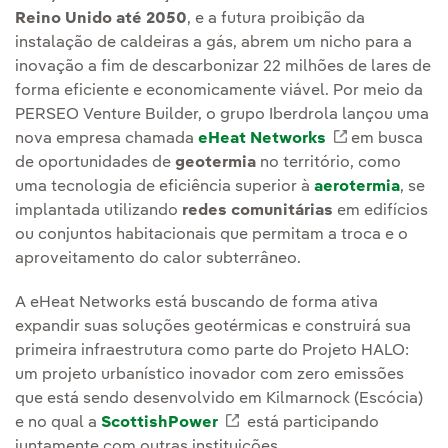
Reino Unido até 2050
, e a futura proibição da
instalação de caldeiras a gás, abrem um nicho para a
inovação a fim de descarbonizar 22 milhões de lares de
forma eficiente e economicamente viável. Por meio da
PERSEO Venture Builder, o grupo Iberdrola lançou uma
nova empresa chamada
eHeat Networks
Link externo
em busca
de oportunidades de
geotermia
no território, como
uma tecnologia de eficiência superior à
aerotermia
, se
implantada utilizando
redes comunitárias
em edifícios
ou conjuntos habitacionais que permitam a troca e o
aproveitamento do calor subterrâneo.
A eHeat Networks está buscando de forma ativa
expandir suas soluções geotérmicas e construirá sua
primeira infraestrutura como parte do Projeto HALO:
um projeto urbanístico inovador com zero emissões
que está sendo desenvolvido em Kilmarnock (Escócia)
e no qual a
ScottishPower
Link externo, abra em uma
está participando
juntamente com outras instituições.