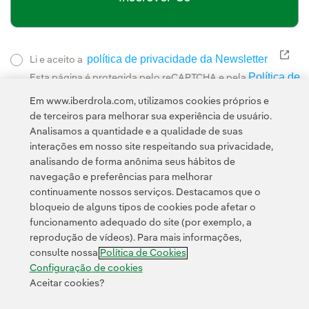
política de privacidade da Newsletter
Link
Li e aceito a
Política de
Esta página é protegida pelo reCAPTCHA e pela
Privacidade
Termos de Serviço do Google
e pela
.
Em www.iberdrola.com, utilizamos cookies próprios e
de terceiros para melhorar sua experiência de usuário.
Analisamos a quantidade e a qualidade de suas
interações em nosso site respeitando sua privacidade,
analisando de forma anônima seus hábitos de
navegação e preferências para melhorar
continuamente nossos serviços. Destacamos que o
Contato
Clientes
Política de Privacidade
Informação legal
bloqueio de alguns tipos de cookies pode afetar o
Transparência no uso da IA
Política de cookies
Configuração de cookies
funcionamento adequado do site (por exemplo, a
reprodução de vídeos). Para mais informações,
Acessibilidade
Canal de denúncias
consulte nossa
Política de Cookies
Configuração de cookies
Aceitar cookies?
© 2026 Iberdrola, S.A. Todos os direitos reservados.