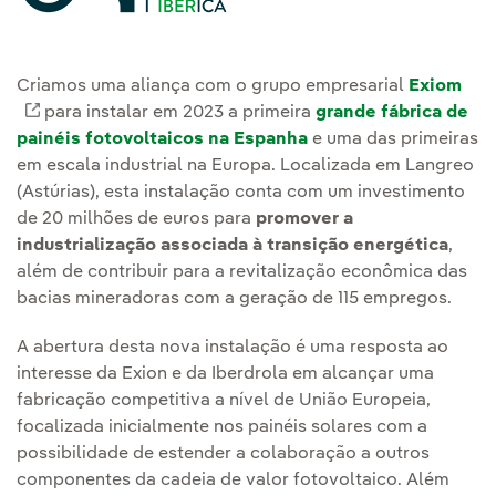
Criamos uma aliança com o grupo empresarial
Exiom
Link externo, abra em uma nova aba.
para instalar em 2023 a primeira
grande fábrica de
painéis fotovoltaicos na Espanha
e uma das primeiras
em escala industrial na Europa. Localizada em Langreo
(Astúrias), esta instalação conta com um investimento
de 20 milhões de euros para
promover a
industrialização associada à transição energética
,
além de contribuir para a revitalização econômica das
bacias mineradoras com a geração de 115 empregos.
A abertura desta nova instalação é uma resposta ao
interesse da Exion e da Iberdrola em alcançar uma
fabricação competitiva a nível de União Europeia,
focalizada inicialmente nos painéis solares com a
possibilidade de estender a colaboração a outros
componentes da cadeia de valor fotovoltaico. Além