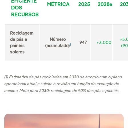
EFICIENTE
MÉTRICA
2025
2028e
20
DOS
RECURSOS
Reciclagem
de pás e
Número
>5.
947
>3.000
1
painéis
(acumulado)
(9
solares
(1) Estimativa de pás recicladas em 2030 de acordo com o plano
operacional atual e sujeita a revisão em função da evolução do
mesmo. Meta para 2030: reciclagem de 90% das pás e painéis.