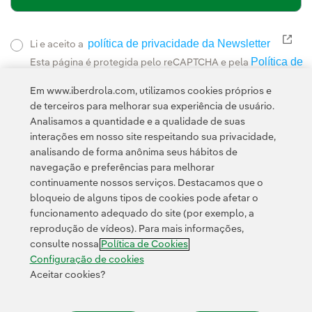
política de privacidade da Newsletter
Link
Li e aceito a
Política de
Esta página é protegida pelo reCAPTCHA e pela
Privacidade
Termos de Serviço do Google
e pela
.
Em www.iberdrola.com, utilizamos cookies próprios e
de terceiros para melhorar sua experiência de usuário.
Analisamos a quantidade e a qualidade de suas
interações em nosso site respeitando sua privacidade,
analisando de forma anônima seus hábitos de
navegação e preferências para melhorar
continuamente nossos serviços. Destacamos que o
Contato
Clientes
Política de Privacidade
Informação legal
bloqueio de alguns tipos de cookies pode afetar o
Transparência no uso da IA
Política de cookies
Configuração de cookies
funcionamento adequado do site (por exemplo, a
reprodução de vídeos). Para mais informações,
Acessibilidade
Canal de denúncias
consulte nossa
Política de Cookies
Configuração de cookies
Aceitar cookies?
© 2026 Iberdrola, S.A. Todos os direitos reservados.