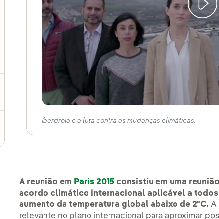
ternar submenu de Compromisso social
ernar submenu de Cadeia de valor sustentável
ternar submenu de Gestão de sustentabilidade
Iberdrola e a luta contra as mudanças climáticas.
A reunião em
Paris 2015
consistiu em uma reunião
acordo climático internacional aplicável a todos
aumento da temperatura global abaixo de 2ºC.
A
relevante no plano internacional para aproximar po