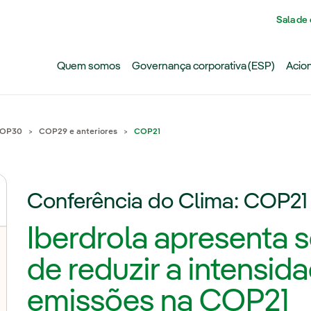
Pasar al contenido principal
Sala de
Quem somos
Governança corporativa (ESP)
Acion
OP30
COP29 e anteriores
COP21
Conferência do Clima: COP21
Iberdrola apresenta
lternar submenu de Ação climática
de reduzir a intensid
emissões na COP21