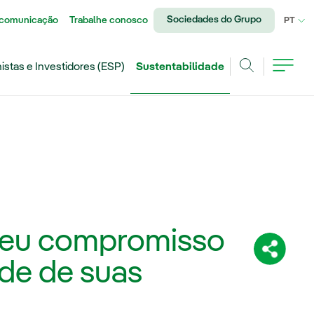
Sociedades do Grupo
 comunicação
Trabalhe conosco
IDI
PT
istas e Investidores (ESP)
Sustentabilidade
Achar
 seu compromisso
Compartil
ade de suas