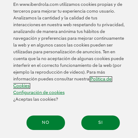
En www.iberdrola.com utilizamos cookies propias y de
terceros para mejorar tu experiencia como usuario.
Naveg
Na
Analizamos la cantidad y la calidad de tus
interacciones en nuestra web respetando tu privacidad,
analizando de manera anónima tus hábitos de
navegación y preferencias para mejorar continuamente
la web y en algunos casos las cookies pueden ser
utilizadas para personalización de anuncios. Ten en
cuenta que la no aceptación de algunas cookies puede
Contacta
Clientes
Política de Privacidad
Información legal
interferir en el correcto funcionamiento de la web (por
Transparencia en el uso de la IA
Política de cookies
ejemplo la reproducción de videos). Para más
información puedes consultar nuestra
Política de
Configuración de cookies
Accesibilidad
Canal de denuncias
Cookies
Configuración de cookies
¿Aceptas las cookies?
© 2026 Iberdrola, S.A. Reservados todos los derechos.
NO
SI