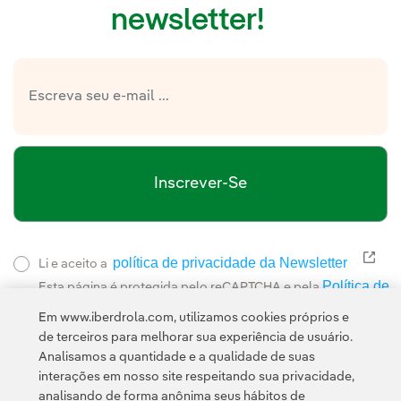
newsletter!
Inscrever-Se
política de privacidade da Newsletter
Link
Li e aceito a
Política de
Esta página é protegida pelo reCAPTCHA e pela
Privacidade
Termos de Serviço do Google
e pela
.
Em www.iberdrola.com, utilizamos cookies próprios e
de terceiros para melhorar sua experiência de usuário.
Analisamos a quantidade e a qualidade de suas
interações em nosso site respeitando sua privacidade,
analisando de forma anônima seus hábitos de