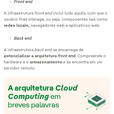
Front end
A infraestrutura
front end
inclui tudo aquilo com que o
usuário final interage, ou seja, componentes tais como
redes locais,
navegadores web e aplicativos web.
Back end
A infraestrutura
back end
se encarrega de
potencializar a arquitetura
front end.
Compreende o
hardware e o
armazenamento
e se encontra em um
servidor remoto.
A arquitetura
Cloud
Computing
em
breves palavras