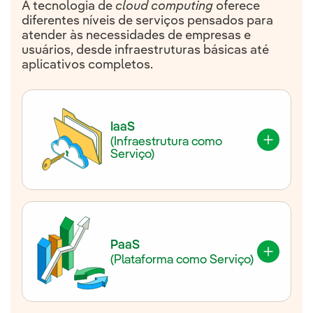
A tecnologia de
cloud computing
oferece
diferentes níveis de serviços pensados para
atender às necessidades de empresas e
usuários, desde infraestruturas básicas até
aplicativos completos.
IaaS
(Infraestrutura como
Serviço)
Fornece
recursos de infraestrutura
virtualizados
, como servidores,
armazenamento, redes e sistemas
operacionais, pela Internet. Este é o modelo
PaaS
mais básico, proporcionando ao usuário um
(Plataforma como Serviço)
maior controle sobre a infraestrutura.
Entre seus exemplos estão:
Amazon Web
Services (AWS), Microsoft Azure e Google
Trata-se de uma plataforma que o provedor