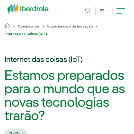
Pasar al contenido principal
IDIOMA ATUAL
PT
Achar
Quem somos
Nosso modelo de inovação
Internet das Coisas (IOT)
Internet das coisas (IoT)
Estamos preparados
para o mundo que as
novas tecnologias
trarão?