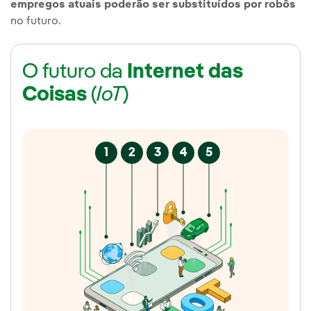
empregos atuais poderão ser substituídos por robôs
no futuro.
O futuro da
Internet das
Coisas
(
IoT
)
1
2
3
4
5