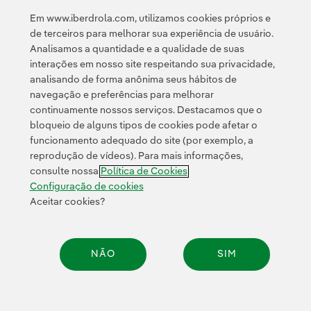
Privacidade
Termos de Serviço do Google
e pela
.
Em www.iberdrola.com, utilizamos cookies próprios e
de terceiros para melhorar sua experiência de usuário.
Analisamos a quantidade e a qualidade de suas
interações em nosso site respeitando sua privacidade,
analisando de forma anônima seus hábitos de
navegação e preferências para melhorar
continuamente nossos serviços. Destacamos que o
Contato
Clientes
Política de Privacidade
Informação legal
bloqueio de alguns tipos de cookies pode afetar o
Transparência no uso da IA
Política de cookies
Configuração de cookies
funcionamento adequado do site (por exemplo, a
reprodução de vídeos). Para mais informações,
Acessibilidade
Canal de denúncias
consulte nossa
Política de Cookies
Configuração de cookies
Aceitar cookies?
© 2026 Iberdrola, S.A. Todos os direitos reservados.
NÃO
SIM
Compar