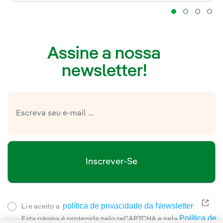
Assine a nossa
newsletter!
Inscrever-Se
política de privacidade da Newsletter
Link
Li e aceito a
Política de
Esta página é protegida pelo reCAPTCHA e pela