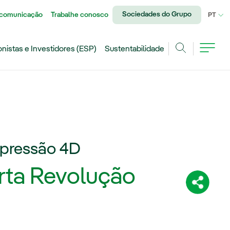
Sociedades do Grupo
 comunicação
Trabalhe conosco
IDI
PT
onistas e Investidores (ESP)
Sustentabilidade
Achar
mpressão 4D
rta Revolução
Compartil