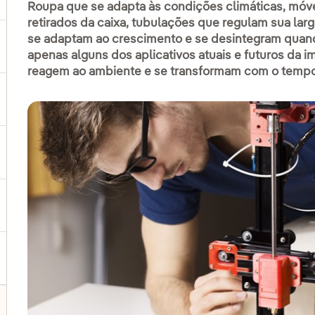
Roupa que se adapta às condições climáticas, móv
retirados da caixa, tubulações que regulam sua lar
se adaptam ao crescimento e se desintegram quando
ternar submenu de Produtos e Serviços
apenas alguns dos aplicativos atuais e futuros da 
reagem ao ambiente e se transformam com o tempo
ternar submenu de Onde estamos
ternar submenu de Plano Estratégico
ternar submenu de Nosso setor