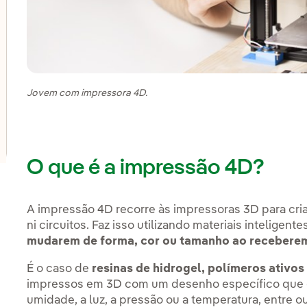
lternar submenu de Inovação em nossos negócios
lternar submenu de PERSEO: Programa de start-ups
Jovem com impressora 4D.
lternar submenu de Centros de inovação
O que é a impressão 4D?
A impressão 4D recorre às impressoras 3D para cria
ni circuitos. Faz isso utilizando materiais intelige
mudarem de forma, cor ou tamanho ao receberem
É o caso de
resinas de hidrogel, polímeros ativos 
impressos em 3D com um desenho específico que c
umidade, a luz, a pressão ou a temperatura, entre 