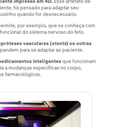
lante impresso em 4D.
Esse artefato de
ente, foi pensado para adaptar seu
sozinho quando for desnecessário.
permite, por exemplo, que se conheça com
funcional do sistema nervoso do feto.
próteses vasculares (
stents
) ou outras
xpandem para se adaptar ao paciente.
edicamentos inteligentes
que funcionam
ta a mudanças específicas no corpo,
os farmacológicos.