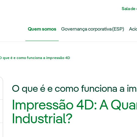
Pasar al contenido principal
Sala de
Quem somos
Governança corporativa (ESP)
Aci
O que é e como funciona a impressão 4D
O que é e como funciona a i
ternar submenu de Grupo Iberdrola
Impressão 4D: A Qua
ternar submenu de Redes
Industrial?
ternar submenu de Geração