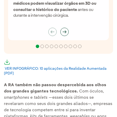
que 
médicos podem visualizar órgãos em 3D ou
poss
consultar o histórico do paciente
antes ou
assi
durante a intervenção cirúrgica.
nece
Link externo, abra em uma nova aba.
VER INFOGRÁFICO: 10 aplicações da Realidade Aumentada
[PDF]
Link externo, abra em uma nova aba.
A RA também não passou despercebida aos olhos
dos grandes gigantes tecnológicos.
Com óculos,
smartphones
e
tablets
—esses dois últimos se
revelaram como seus dois grandes aliados—, empresas
de tecnologia competem entre si para inventar
plataformas,
kits
de ferramentas,
wearables
ou
apps