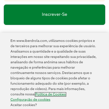
Inscrever-Se
política de privacidade da Newsletter
Link
Li e aceito a
Em www.iberdrola.com, utilizamos cookies próprios e
Política de
Esta página é protegida pelo reCAPTCHA e pela
de terceiros para melhorar sua experiência de usuário.
Privacidade
Termos de Serviço do Google
e pela
.
Analisamos a quantidade e a qualidade de suas
interações em nosso site respeitando sua privacidade,
analisando de forma anônima seus hábitos de
navegação e preferências para melhorar
continuamente nossos serviços. Destacamos que o
bloqueio de alguns tipos de cookies pode afetar o
funcionamento adequado do site (por exemplo, a
Contato
Clientes
Política de Privacidade
Informação legal
reprodução de vídeos). Para mais informações,
Transparência no uso da IA
Política de cookies
Configuração de cookies
consulte nossa
Política de Cookies
Acessibilidade
Canal de denúncias
Configuração de cookies
Aceitar cookies?