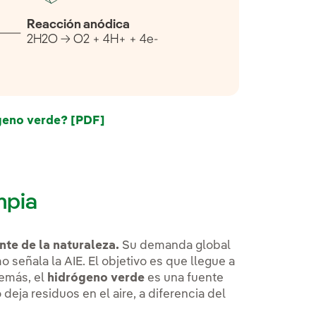
Reacción anódica
2H2O → O2 + 4H+ + 4e-
geno verde? [PDF]
Enlace externo, se abre en ventana 
mpia
te de la naturaleza.
Su demanda global
señala la AIE. El objetivo es que llegue a
demás, el
hidrógeno verde
es una fuente
deja residuos en el aire, a diferencia del