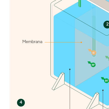
2
Membrana
4