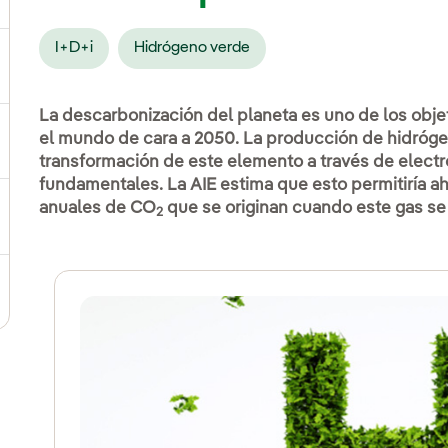
I+D+i
Hidrógeno verde
ternar el submenú para Compromiso social
La descarbonización del planeta es uno de los obj
el mundo de cara a 2050. La producción de hidróge
ernar el submenú para Cadena de valor sostenible
transformación de este elemento a través de electró
fundamentales. La AIE estima que esto permitiría a
anuales de CO
que se originan cuando este gas se
2
ernar el submenú para Gestión de sostenibilidad