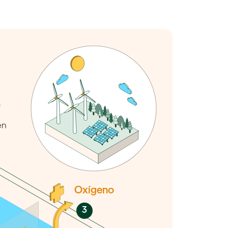
a
en
Oxígeno
3