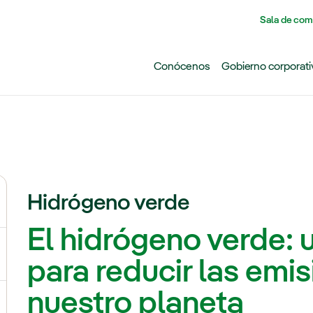
Pasar al contenido principal
Sala de com
Conócenos
Gobierno corporati
Hidrógeno verde
ternar el submenú para Cambio climático
El hidrógeno verde: u
ernar el submenú para Biodiversidad
para reducir las emis
nuestro planeta