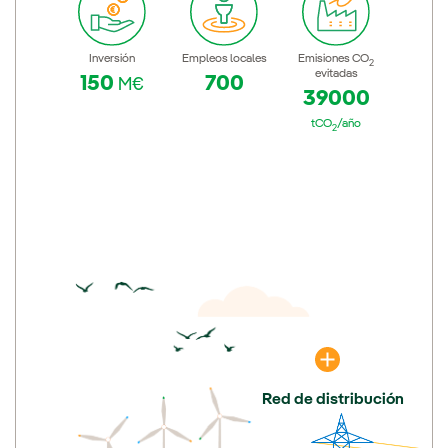
Inversión
Empleos locales
Emisiones CO
2
evitadas
150
700
M€
39000
tCO
/año
2
Red de distribución