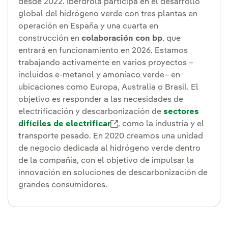
desde 2022. Iberdrola participa en el desarrollo
global del hidrógeno verde con tres plantas en
operación en España y una cuarta en
construcción en
colaboración con bp
, que
entrará en funcionamiento en 2026. Estamos
trabajando activamente en varios proyectos –
incluidos e-metanol y amoníaco verde– en
ubicaciones como Europa, Australia o Brasil. El
objetivo es responder a las necesidades de
electrificación y descarbonización de
sectores
difíciles de electrificar
Enlace externo, se abre en v
, como la industria y el
transporte pesado. En 2020 creamos una unidad
de negocio dedicada al hidrógeno verde dentro
de la compañía, con el objetivo de impulsar la
innovación en soluciones de descarbonización de
grandes consumidores.