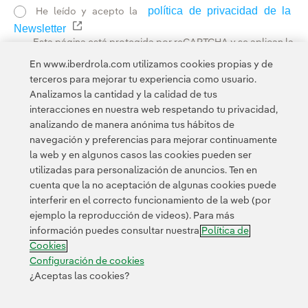
política de privacidad de la
He leído y acepto la
Newsletter
Enlace externo, se abre en ventana nueva.
Esta página está protegida por reCAPTCHA y se aplican la
Política de privacidad
Términos de servicio
y los
de
En www.iberdrola.com utilizamos cookies propias y de
Google.
terceros para mejorar tu experiencia como usuario.
Analizamos la cantidad y la calidad de tus
interacciones en nuestra web respetando tu privacidad,
analizando de manera anónima tus hábitos de
navegación y preferencias para mejorar continuamente
la web y en algunos casos las cookies pueden ser
utilizadas para personalización de anuncios. Ten en
cuenta que la no aceptación de algunas cookies puede
Contacta
Clientes
Política de Privacidad
Información legal
interferir en el correcto funcionamiento de la web (por
Transparencia en el uso de la IA
Política de cookies
ejemplo la reproducción de videos). Para más
información puedes consultar nuestra
Política de
Configuración de cookies
Accesibilidad
Canal de denuncias
Cookies
Configuración de cookies
¿Aceptas las cookies?
© 2026 Iberdrola, S.A. Reservados todos los derechos.