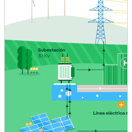
Subestación
30 KV
Línea eléctrica s