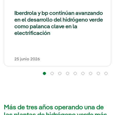
Iberdrola y bp continúan avanzando
en el desarrollo del hidrógeno verde
como palanca clave en la
electrificación
25 junio 2026
Navegación
Navegación
Navegación
Navegación
Navegación
Navegación
Navega
Na
Más de tres años operando una de