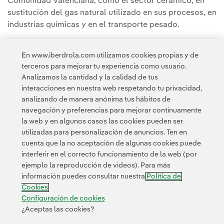
Comunidad Valenciana, como el sector cerámico, en
sustitución del gas natural utilizado en sus procesos, en
industrias químicas y en el transporte pesado.
Puedes leer la noticia completa en la
Sala de
En www.iberdrola.com utilizamos cookies propias y de
comunicación de Iberdrola España
.
terceros para mejorar tu experiencia como usuario.
Analizamos la cantidad y la calidad de tus
interacciones en nuestra web respetando tu privacidad,
analizando de manera anónima tus hábitos de
navegación y preferencias para mejorar continuamente
la web y en algunos casos las cookies pueden ser
utilizadas para personalización de anuncios. Ten en
cuenta que la no aceptación de algunas cookies puede
Contacta
Clientes
Política de Privacidad
Información legal
interferir en el correcto funcionamiento de la web (por
Transparencia en el uso de la IA
Política de cookies
ejemplo la reproducción de videos). Para más
información puedes consultar nuestra
Política de
Configuración de cookies
Accesibilidad
Canal de denuncias
Cookies
Configuración de cookies
¿Aceptas las cookies?
© 2026 Iberdrola, S.A. Reservados todos los derechos.