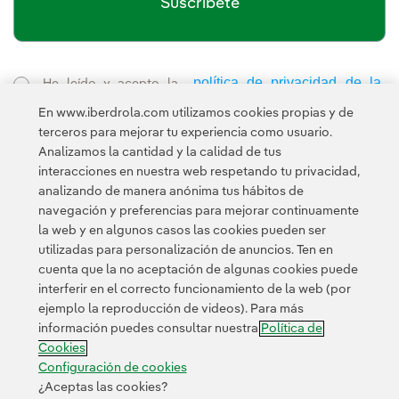
Suscríbete
política de privacidad de la
He leído y acepto la
Newsletter
Enlace externo, se abre en ventana nueva.
En www.iberdrola.com utilizamos cookies propias y de
Esta página está protegida por reCAPTCHA y se aplican la
terceros para mejorar tu experiencia como usuario.
Política de privacidad
Términos de servicio
y los
de Googl
Analizamos la cantidad y la calidad de tus
interacciones en nuestra web respetando tu privacidad,
analizando de manera anónima tus hábitos de
navegación y preferencias para mejorar continuamente
la web y en algunos casos las cookies pueden ser
utilizadas para personalización de anuncios. Ten en
cuenta que la no aceptación de algunas cookies puede
Contacta
Clientes
Política de Privacidad
Información legal
interferir en el correcto funcionamiento de la web (por
Política de cookies
Configuración de cookies
Accesibilidad
ejemplo la reproducción de videos). Para más
información puedes consultar nuestra
Política de
Canal de denuncias
Cookies
Configuración de cookies
¿Aceptas las cookies?
© 2026 Iberdrola, S.A. Reservados todos los derechos.