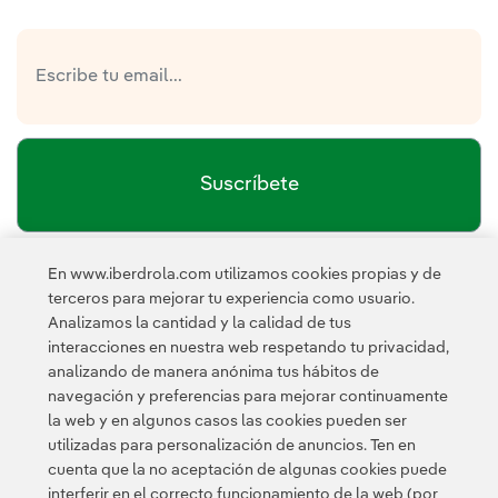
Suscríbete
En www.iberdrola.com utilizamos cookies propias y de
política de privacidad de la
He leído y acepto la
terceros para mejorar tu experiencia como usuario.
Newsletter
Enlace externo, se abre en ventana nueva.
Analizamos la cantidad y la calidad de tus
Esta página está protegida por reCAPTCHA y se aplican la
interacciones en nuestra web respetando tu privacidad,
Política de privacidad
Términos de servicio
y los
de Googl
analizando de manera anónima tus hábitos de
navegación y preferencias para mejorar continuamente
la web y en algunos casos las cookies pueden ser
utilizadas para personalización de anuncios. Ten en
cuenta que la no aceptación de algunas cookies puede
interferir en el correcto funcionamiento de la web (por