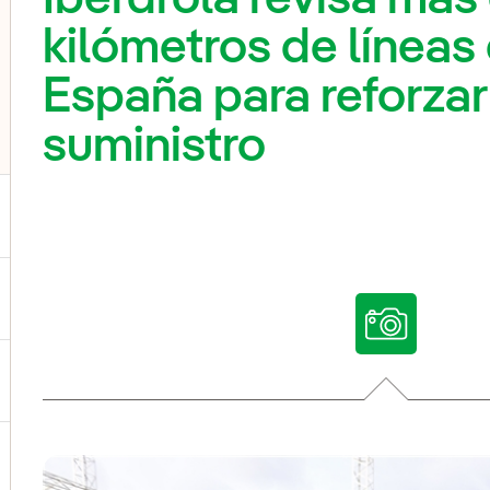
kilómetros de líneas 
España para reforzar
suministro
ternar el submenú para Nuestras voces
ternar el submenú para Multimedia
ternar el submenú para Redes sociales