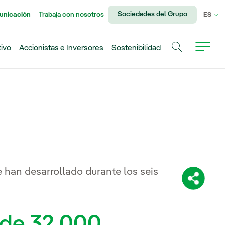
Sociedades del Grupo
unicación
Trabaja con nosotros
IDI
ES
tivo
Accionistas e Inversores
Sostenibilidad
Buscar
 han desarrollado durante los seis
Comparti
 de 32.000