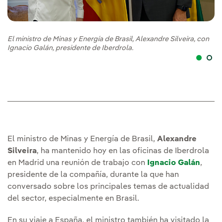
El ministro de Minas y Energía de Brasil, Alexandre Silveira, con
Ig
Ignacio Galán, presidente de Iberdrola.
pr
Br
El ministro de Minas y Energía de Brasil,
Alexandre
Silveira
, ha mantenido hoy en las oficinas de Iberdrola
en Madrid una reunión de trabajo con
Ignacio Galán
,
presidente de la compañía, durante la que han
conversado sobre los principales temas de actualidad
del sector, especialmente en Brasil.
En su viaje a España, el ministro también ha visitado la