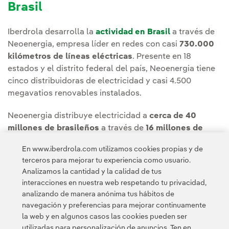
Brasil
Iberdrola desarrolla la
actividad en Brasil
a través de
Neoenergia, empresa líder en redes con casi
730.000
kilómetros de líneas eléctricas
. Presente en 18
estados y el distrito federal del país, Neoenergia tiene
cinco distribuidoras de electricidad y casi 4.500
megavatios renovables instalados.
Neoenergia distribuye electricidad a
cerca de 40
millones de brasileños
a través de
16 millones de
puntos de suministro
. La compañía cuenta con una
En www.iberdrola.com utilizamos cookies propias y de
plantilla de más de 15.000 personas y genera 28.000
terceros para mejorar tu experiencia como usuario.
puestos de trabajo en el país a través de su actividad.
Analizamos la cantidad y la calidad de tus
interacciones en nuestra web respetando tu privacidad,
analizando de manera anónima tus hábitos de
navegación y preferencias para mejorar continuamente
la web y en algunos casos las cookies pueden ser
utilizadas para personalización de anuncios. Ten en