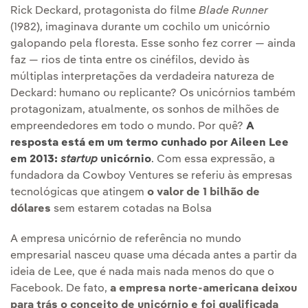
Rick Deckard, protagonista do filme
Blade Runner
(1982), imaginava durante um cochilo um unicórnio
galopando pela floresta. Esse sonho fez correr — ainda
faz — rios de tinta entre os cinéfilos, devido às
múltiplas interpretações da verdadeira natureza de
Deckard: humano ou replicante? Os unicórnios também
protagonizam, atualmente, os sonhos de milhões de
empreendedores em todo o mundo. Por quê?
A
resposta está em um termo cunhado por Aileen Lee
em 2013:
startup
unicórnio
.
Com essa expressão, a
fundadora da Cowboy Ventures se referiu às empresas
tecnológicas que atingem
o valor de 1 bilhão de
dólares
sem estarem cotadas na Bolsa
A empresa unicórnio de referência no mundo
empresarial nasceu quase uma década antes a partir da
ideia de Lee, que é nada mais nada menos do que o
Facebook. De fato,
a empresa norte-americana deixou
para trás o conceito de unicórnio e foi qualificada