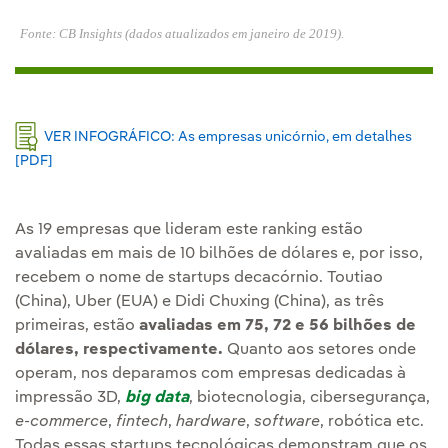
Fonte: CB Insights (dados atualizados em janeiro de 2019).
VER INFOGRÁFICO: As empresas unicórnio, em detalhes
[PDF]
Link externo, abra em uma nova aba.
As 19 empresas que lideram este ranking estão
avaliadas em mais de 10 bilhões de dólares e, por isso,
recebem o nome de startups decacórnio. Toutiao
(China), Uber (EUA) e Didi Chuxing (China), as três
primeiras, estão
avaliadas em 75, 72 e 56 bilhões de
dólares, respectivamente.
Quanto aos setores onde
operam, nos deparamos com empresas dedicadas à
impressão 3D,
big data
, biotecnologia, cibersegurança,
e-commerce
,
fintech
,
hardware
,
software
, robótica etc.
Todas essas startups tecnológicas demonstram que os