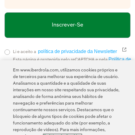
Inscrever-Se
política de privacidade da Newsletter
Link
Li e aceito a
Política de
Esta página é protegida pelo reCAPTCHA e pela
Privacidade
Termos de Serviço do Google
e pela
.
Em www.iberdrola.com, utilizamos cookies próprios e
de terceiros para melhorar sua experiência de usuário.
Analisamos a quantidade e a qualidade de suas
interações em nosso site respeitando sua privacidade,
analisando de forma anônima seus hábitos de
navegação e preferências para melhorar
continuamente nossos serviços. Destacamos que o
Contato
Clientes
Política de Privacidade
Informação legal
bloqueio de alguns tipos de cookies pode afetar o
Transparência no uso da IA
Política de cookies
Configuração de cookies
funcionamento adequado do site (por exemplo, a
reprodução de vídeos). Para mais informações,
Acessibilidade
Canal de denúncias