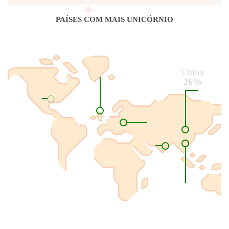
PAÍSES COM MAIS UNICÓRNIO
China
26%
Alemanha
2%
Coreia
do Sul
2%