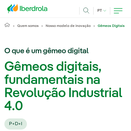
Pasar al contenido principal
IDIOMA ATUAL
PT
Achar
Quem somos
Nosso modelo de inovação
Gêmeos Digitais
O que é um gêmeo digital
Gêmeos digitais,
fundamentais na
Revolução Industrial
4.0
P+D+I