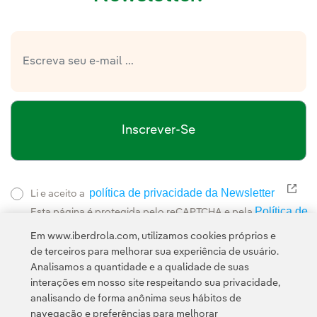
Inscrever-Se
política de privacidade da Newsletter
Link
Li e aceito a
Política de
Esta página é protegida pelo reCAPTCHA e pela
Privacidade
Termos de Serviço do Google
e pela
.
Em www.iberdrola.com, utilizamos cookies próprios e
de terceiros para melhorar sua experiência de usuário.
Analisamos a quantidade e a qualidade de suas
interações em nosso site respeitando sua privacidade,
analisando de forma anônima seus hábitos de
navegação e preferências para melhorar