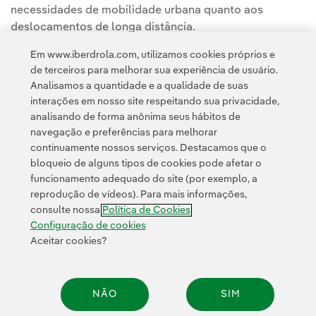
necessidades de mobilidade urbana quanto aos
deslocamentos de longa distância.
Em www.iberdrola.com, utilizamos cookies próprios e
Leia a notícia completa na
Sala de Comunicação da
de terceiros para melhorar sua experiência de usuário.
Iberdrola España
.
Analisamos a quantidade e a qualidade de suas
interações em nosso site respeitando sua privacidade,
analisando de forma anônima seus hábitos de
navegação e preferências para melhorar
continuamente nossos serviços. Destacamos que o
bloqueio de alguns tipos de cookies pode afetar o
funcionamento adequado do site (por exemplo, a
Contato
Clientes
Política de Privacidade
Informação legal
reprodução de vídeos). Para mais informações,
Política de cookies
Configuração de cookies
Acessibilidade
consulte nossa
Política de Cookies
Canal de denúncias
Configuração de cookies
Aceitar cookies?
© 2026 Iberdrola, S.A. Todos os direitos reservados.
NÃO
SIM