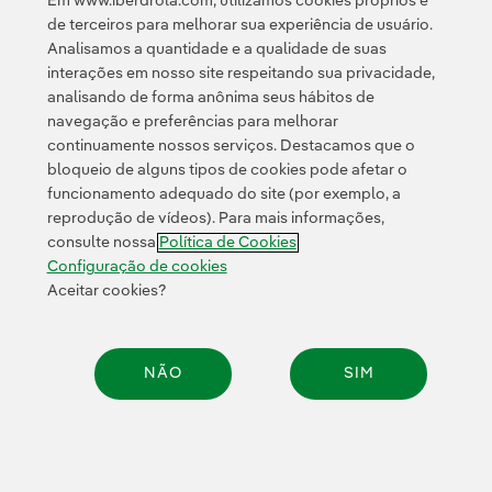
Em www.iberdrola.com, utilizamos cookies próprios e
de terceiros para melhorar sua experiência de usuário.
Em que ponto está a mobilidade
Analisamos a quantidade e a qualidade de suas
elétrica hoje em dia?
interações em nosso site respeitando sua privacidade,
Os especialistas automotivos parecem
analisando de forma anônima seus hábitos de
coincidir em que o setor irá evoluir mais nos
navegação e preferências para melhorar
próximos cinco anos que na última metade do
continuamente nossos serviços. Destacamos que o
século. Cada vez são mais as
ajudas para
bloqueio de alguns tipos de cookies pode afetar o
funcionamento adequado do site (por exemplo, a
feitas pelos governos (Plano
carros elétricos
reprodução de vídeos). Para mais informações,
Moves
na Espanha, por exemplo) e as
consulte nossa
Política de Cookies
restrições para veículos poluentes nos
Configuração de cookies
núcleos urbanos forçam a inevitável chegada
Aceitar cookies?
do transporte elétrico. As vendas de veículos
ligeiros elétricos puros seguem subindo,
tendo em conta as novas medidas europeias
de
o número de
NÃO
SIM
emissões de CO
:
2
emplacamentos de transporte elétrico deverá
aumentar, pois parece ser a única opção para
Compar
não ultrapassar as emissões de CO
2
permitidas (atualmente são 95 g/CO
, mas em
2