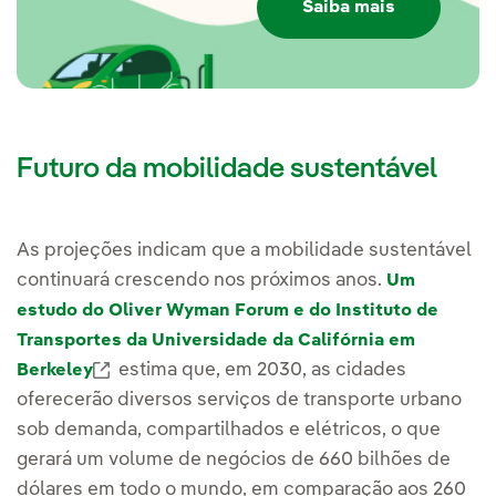
Saiba mais
privadas, tanto domésticas
(Smart Mobility) como para
empresas (Smart Mobility
Empresa), para o seu
desenvolvimento. Isso inclui
a instalação de
Futuro da mobilidade sustentável
infraestrutura de recarga e
sua manutenção, planos de
fornecimento
personalizados e a
As projeções indicam que a mobilidade sustentável
possibilidade de operá-la
continuará crescendo nos próximos anos.
Um
remotamente e em tempo
estudo do Oliver Wyman Forum e do Instituto de
real através de um
Transportes da Universidade da Califórnia em
aplicativo. Nossa rede
Enlace externo, se abre en ventana nueva.
estima que, em 2030, as cidades
Berkeley
pública e privada já
oferecerão diversos serviços de transporte urbano
ultrapassa 60.000 pontos
de recarga.
sob demanda, compartilhados e elétricos, o que
gerará um volume de negócios de 660 bilhões de
Eletrificação de
dólares em todo o mundo, em comparação aos 260