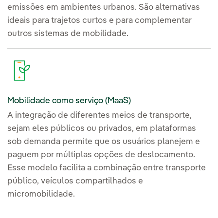
emissões em ambientes urbanos. São alternativas
contratos de compra e venda
de energia (PPAs)
com empresas
ideais para trajetos curtos e para complementar
de setores variados, como
outros sistemas de mobilidade.
Mercadona, Eroski, Burger King,
McDonalds e Alcampo, entre
outras.
Na Espanha, também criamos, em
conjunto com a Transportes
Mobilidade como serviço (MaaS)
Metropolitanos de Barcelona
A integração de diferentes meios de transporte,
(TMB), a
primeira estação de
sejam eles públicos ou privados, em plataformas
hidrogênio de uso público e
sob demanda permite que os usuários planejem e
comercial do país
, localizada na
paguem por múltiplas opções de deslocamento.
Zona Franca de Barcelona. Esta
Esse modelo facilita a combinação entre transporte
instalação entrou em
funcionamento em janeiro de
público, veículos compartilhados e
2022 e
abastece com hidrogênio
micromobilidade.
verde os ônibus da TMB e outras
frotas de veículos elétricos.