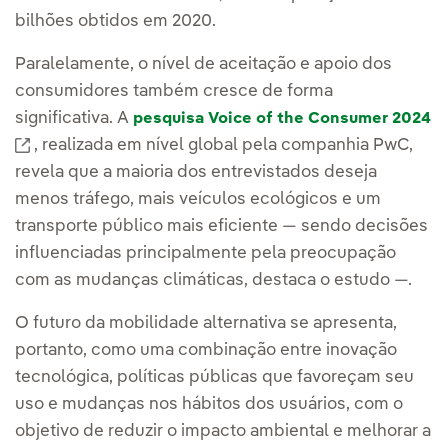
estacionamentos de
bilhões obtidos em 2020.
empresas.
Instalamos a
infraestrutura necessária
Paralelamente, o nível de aceitação e apoio dos
para adaptar os
consumidores também cresce de forma
estacionamentos das
significativa. A
pesquisa Voice of the Consumer 2024
empresas às soluções
elétricas.
Enlace externo, se abre en ventana nueva.
, realizada em nível global pela companhia PwC,
revela que a maioria dos entrevistados deseja
Eletrificação do transporte
menos tráfego, mais veículos ecológicos e um
público e pesado.
transporte público mais eficiente — sendo decisões
Oferecemos soluções para
influenciadas principalmente pela preocupação
eletrificar veículos públicos,
como ônibus urbanos. Para
com as mudanças climáticas, destaca o estudo —.
isso, seguimos
O futuro da mobilidade alternativa se apresenta,
desenvolvendo
infraestruturas de recarga
portanto, como uma combinação entre inovação
com iniciativas em cidades
tecnológica, políticas públicas que favoreçam seu
como Madri, Barcelona,
uso e mudanças nos hábitos dos usuários, com o
Valência ou Elche, entre
objetivo de reduzir o impacto ambiental e melhorar a
outras. Além disso,