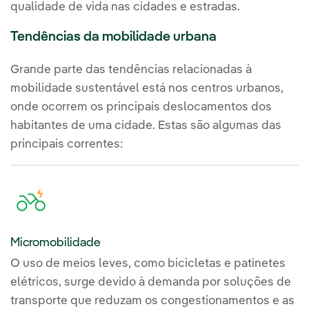
qualidade de vida nas cidades e estradas.
facilitamos a eletrificação do
transporte pesado
Tendências da mobilidade urbana
rodoviário por meio de
parcerias com a
Associação
Grande parte das tendências relacionadas à
Empresarial para o
mobilidade sustentável está nos centros urbanos,
Desenvolvimento e
onde ocorrem os principais deslocamentos dos
Impulso da Mobilidade
habitantes de uma cidade. Estas são algumas das
Elétrica (AEDIVE)
,
principais correntes:
Disfrimur e Ingeteam ou um
hub específico em Elche.
Outros acordos com parceiros
estratégicos.
Seguimos
assinando acordos com empresas
importantes do setor de
Micromobilidade
transporte, como grandes
O uso de meios leves, como bicicletas e patinetes
fabricantes de veículos (Renault,
elétricos, surge devido à demanda por soluções de
Mercedes Benz, Volvo, KIA,
transporte que reduzam os congestionamentos e as
Hyundai, etc.), além de diversos