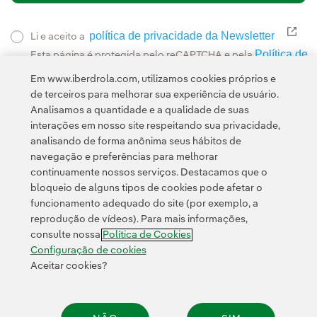
política de privacidade da Newsletter
Link
Li e aceito a
Política de
Esta página é protegida pelo reCAPTCHA e pela
Privacidade
Termos de Serviço do Google
e pela
.
Em www.iberdrola.com, utilizamos cookies próprios e
de terceiros para melhorar sua experiência de usuário.
Analisamos a quantidade e a qualidade de suas
interações em nosso site respeitando sua privacidade,
analisando de forma anônima seus hábitos de
navegação e preferências para melhorar
continuamente nossos serviços. Destacamos que o
Contato
Clientes
Política de Privacidade
Informação legal
bloqueio de alguns tipos de cookies pode afetar o
Política de cookies
Configuração de cookies
Acessibilidade
funcionamento adequado do site (por exemplo, a
reprodução de vídeos). Para mais informações,
Canal de denúncias
consulte nossa
Política de Cookies
Configuração de cookies
Aceitar cookies?
© 2026 Iberdrola, S.A. Todos os direitos reservados.