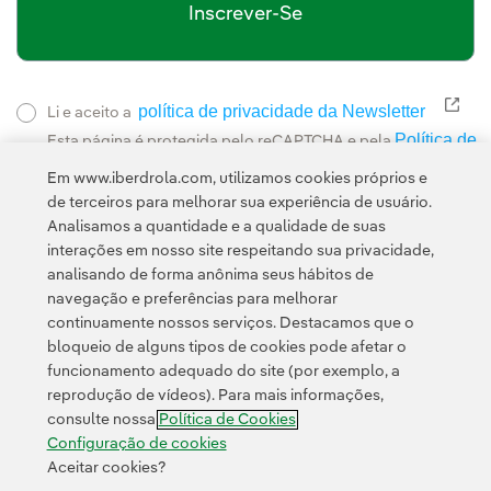
Inscrever-Se
política de privacidade da Newsletter
Link
Li e aceito a
Política de
Esta página é protegida pelo reCAPTCHA e pela
Privacidade
Termos de Serviço do Google
e pela
.
Em www.iberdrola.com, utilizamos cookies próprios e
de terceiros para melhorar sua experiência de usuário.
Analisamos a quantidade e a qualidade de suas
interações em nosso site respeitando sua privacidade,
analisando de forma anônima seus hábitos de
navegação e preferências para melhorar
continuamente nossos serviços. Destacamos que o
Contato
Clientes
Política de Privacidade
Informação legal
bloqueio de alguns tipos de cookies pode afetar o
Transparência no uso da IA
Política de cookies
Configuração de cookies
funcionamento adequado do site (por exemplo, a
reprodução de vídeos). Para mais informações,
Acessibilidade
Canal de denúncias
consulte nossa
Política de Cookies
Configuração de cookies
Aceitar cookies?
© 2026 Iberdrola, S.A. Todos os direitos reservados.