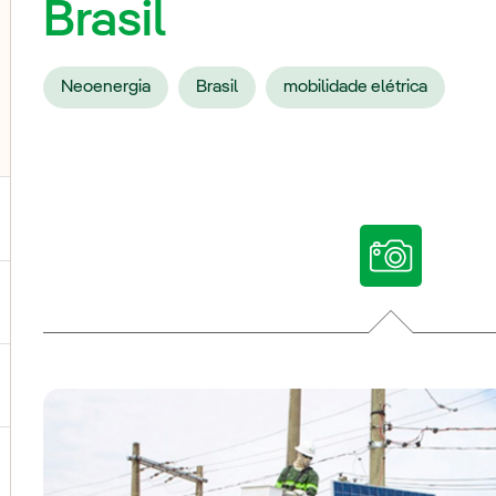
Brasil
Neoenergia
Brasil
mobilidade elétrica
ternar submenu de Nossas vozes
ternar submenu de Multimídia
ternar submenu de Redes sociais