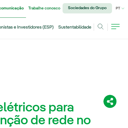
Sociedades do Grupo
 comunicação
Trabalhe conosco
IDI
PT
onistas e Investidores (ESP)
Sustentabilidade
Achar
létricos para
Compartil
nção de rede no