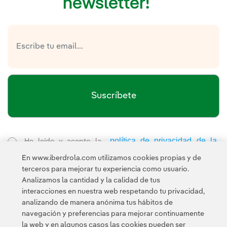
newsletter!
Suscríbete
política de privacidad de la
He leído y acepto la
Newsletter
Enlace externo, se abre en ventana nueva.
En www.iberdrola.com utilizamos cookies propias y de
Esta página está protegida por reCAPTCHA y se aplican la
terceros para mejorar tu experiencia como usuario.
Política de privacidad
Términos de servicio
y los
de Googl
Analizamos la cantidad y la calidad de tus
interacciones en nuestra web respetando tu privacidad,
analizando de manera anónima tus hábitos de
navegación y preferencias para mejorar continuamente
la web y en algunos casos las cookies pueden ser