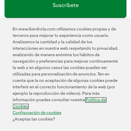
Suscríbete
En www.iberdrola.com utilizamos cookies propias y de
política de privacidad de la
He leído y acepto la
terceros para mejorar tu experiencia como usuario.
Newsletter
Enlace externo, se abre en ventana nueva.
Analizamos la cantidad y la calidad de tus
Esta página está protegida por reCAPTCHA y se aplican la
interacciones en nuestra web respetando tu privacidad,
Política de privacidad
Términos de servicio
y los
de Googl
analizando de manera anónima tus hábitos de
navegación y preferencias para mejorar continuamente
la web y en algunos casos las cookies pueden ser
utilizadas para personalización de anuncios. Ten en
cuenta que la no aceptación de algunas cookies puede
interferir en el correcto funcionamiento de la web (por
ejemplo la reproducción de videos). Para más
Contacta
Clientes
Política de Privacidad
Información legal
información puedes consultar nuestra
Política de
Transparencia en el uso de la IA
Política de cookies
Cookies
Configuración de cookies
Accesibilidad
Canal de denuncias
Configuración de cookies
¿Aceptas las cookies?