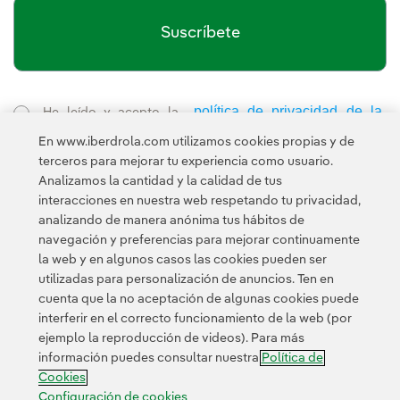
Suscríbete
política de privacidad de la
He leído y acepto la
Newsletter
Enlace externo, se abre en ventana nueva.
En www.iberdrola.com utilizamos cookies propias y de
Esta página está protegida por reCAPTCHA y se aplican la
terceros para mejorar tu experiencia como usuario.
Política de privacidad
Términos de servicio
y los
de Googl
Analizamos la cantidad y la calidad de tus
interacciones en nuestra web respetando tu privacidad,
analizando de manera anónima tus hábitos de
navegación y preferencias para mejorar continuamente
la web y en algunos casos las cookies pueden ser
utilizadas para personalización de anuncios. Ten en
cuenta que la no aceptación de algunas cookies puede
Contacta
Clientes
Política de Privacidad
Información legal
interferir en el correcto funcionamiento de la web (por
Transparencia en el uso de la IA
Política de cookies
ejemplo la reproducción de videos). Para más
información puedes consultar nuestra
Política de
Configuración de cookies
Accesibilidad
Canal de denuncias
Cookies
Configuración de cookies