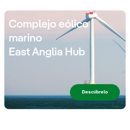
Complejo eólico
marino
East Anglia Hub
Descúbrelo