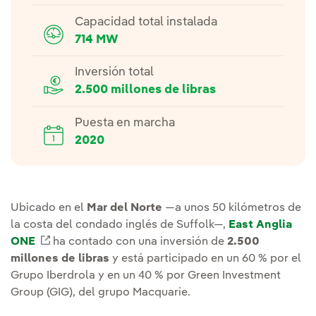
Capacidad total instalada
714 MW
Inversión total
2.500 millones de libras
Puesta en marcha
2020
Ubicado en el
Mar del Norte
—a unos 50 kilómetros de
la costa del condado inglés de Suffolk—,
East Anglia
ONE
Enlace externo, se abre en ventana nueva.
ha contado con una inversión de
2.500
millones de libras
y está participado en un 60 % por el
Grupo Iberdrola y en un 40 % por Green Investment
Group (GIG), del grupo Macquarie.