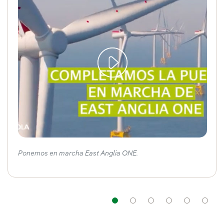
Ponemos en marcha East Anglia ONE.
Navegación
Navegación
Navegación
Navega
Nav