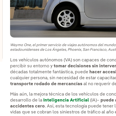
lternar el submenú para Innovación en nuestros negocio
lternar el submenú para Programa de start-ups PERSEO
lternar el submenú para Centros de innovación
Waymo One, el primer servicio de viajes autónomos del mundo,
estadounidenses de Los Ángeles, Phoenix, San Francisco, Austi
Los vehículos autónomos (VA) son capaces de condu
percibir su entorno y
tomar decisiones sin interv
décadas totalmente fantástica, puede
hacer accesi
cualquier persona, sin necesidad de estar capacit
transporte rodado de mercancías
al no requerir d
Más aún, la mejora técnica de los vehículos de co
desarrollo de la
Inteligencia Artificial
(IA)–
puede 
accidentes cero
. Así, esta tecnología puede tener 
vidas que se cobran los siniestros de tráfico al añ