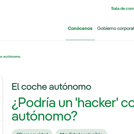
Pasar al contenido principal
Sala de com
Conócenos
Gobierno corpora
he autónomo
El coche autónomo
ernar el submenú para Grupo Iberdrola
¿Podría un 'hacker' 
ternar el submenú para Redes
autónomo?
ternar el submenú para Generación