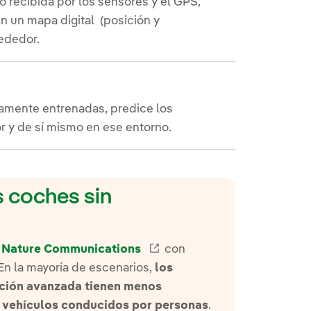
o recibida por los sensores y el GPS,
en un mapa digital (posición y
rededor.
amente entrenadas, predice los
r y de sí mismo en ese entorno.
s coches sin
a
Nature Communications
Enlace externo, se abre en
con
En la mayoría de escenarios,
los
ción avanzada tienen menos
s vehículos conducidos por personas
.