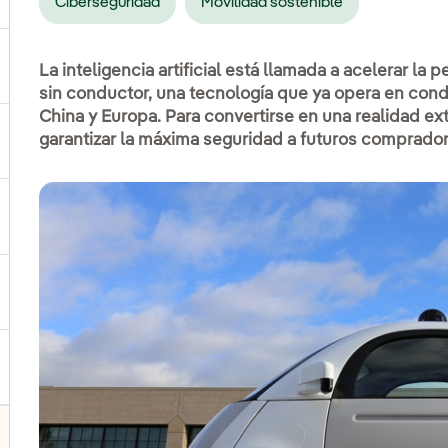
Ciberseguridad
Movilidad sostenible
ernar el submenú para Productos y servicios
La inteligencia artificial está llamada a acelerar l
sin conductor, una tecnología que ya opera en con
China y Europa. Para convertirse en una realidad ext
garantizar la máxima seguridad a futuros comprador
ternar el submenú para Dónde estamos
ernar el submenú para Plan Estratégico
ernar el submenú para Nuestro sector