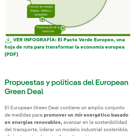
Formas de energía
Un sistema de política
limpias, fiables y
agraria modernizado y
asequibles
simplificado
Financiación de la
Transición justa
transición
(Nadie debe quedar
olvidado)
VER INFOGRAFÍA: El Pacto Verde Europeo, una
hoja de ruta para transformar la economía europea
[PDF]
Enlace externo, se abre en ventana nueva.
Propuestas y políticas del European
Green Deal
El European Green Deal contiene un amplio conjunto
de medidas para
promover un
mix
energético basado
en energías renovables,
avanzar en la sostenibilidad
del transporte, liderar un modelo industrial sostenible,