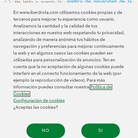
política de privacidad de la
He leído y acepto la
Newsletter
Enlace externo, se abre en ventana nueva.
En www.iberdrola.com utilizamos cookies propias y de
Esta página está protegida por reCAPTCHA y se aplican la
terceros para mejorar tu experiencia como usuario.
Política de privacidad
Términos de servicio
y los
de Googl
Analizamos la cantidad y la calidad de tus
interacciones en nuestra web respetando tu privacidad,
analizando de manera anónima tus hábitos de
navegación y preferencias para mejorar continuamente
la web y en algunos casos las cookies pueden ser
utilizadas para personalización de anuncios. Ten en
cuenta que la no aceptación de algunas cookies puede
Contacta
Clientes
Política de Privacidad
Información legal
interferir en el correcto funcionamiento de la web (por
Transparencia en el uso de la IA
Política de cookies
ejemplo la reproducción de videos). Para más
información puedes consultar nuestra
Política de
Configuración de cookies
Accesibilidad
Canal de denuncias
Cookies
Configuración de cookies
¿Aceptas las cookies?
© 2026 Iberdrola, S.A. Reservados todos los derechos.
NO
SI