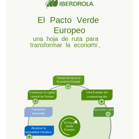
E
l
P
a
c
t
o
V
e
r
d
e
E
u
r
o
p
e
o
u
n
a
h
o
j
a
d
e
r
u
t
a
p
a
r
a
t
r
a
n
s
f
o
r
m
a
r
l
a
e
c
o
n
o
m
í
a
e
u
r
o
p
e
a
[LA ACCIÓN CLIMÁTICA EN EL CENTRO DE LA
TRANSFORMACIÓN]
Transición hacia la
Economía Circular
Una Europa sin
Conservar el capital
natural de Europa
contaminación
Transporte
Agricultura Local
Sostenible
El Pacto
Verde
Transformación de la
Alcanzar la
Europeo
agricultura y las áreas
neutralidad climática
rurales