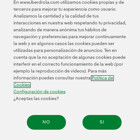
En www.iberdrola.com utilizamos cookies propias y de
terceros para mejorar tu experiencia como usuario.
Analizamos la cantidad y la calidad de tus
Acceso a información legal
interacciones en nuestra web respetando tu privacidad,
analizando de manera anónima tus hábitos de
navegación y preferencias para mejorar continuamente
la web y en algunos casos las cookies pueden ser
utilizadas para personalización de anuncios. Ten en
cuenta que la no aceptación de algunas cookies puede
Contacta
Clientes
Política de Privacidad
Información legal
interferir en el correcto funcionamiento de la web (por
Política de cookies
Configuración de cookies
Accesibilidad
ejemplo la reproducción de videos). Para más
información puedes consultar nuestra
Política de
Canal de denuncias
Cookies
Configuración de cookies
¿Aceptas las cookies?
© 2026 Iberdrola, S.A. Reservados todos los derechos.
NO
SI
Compar