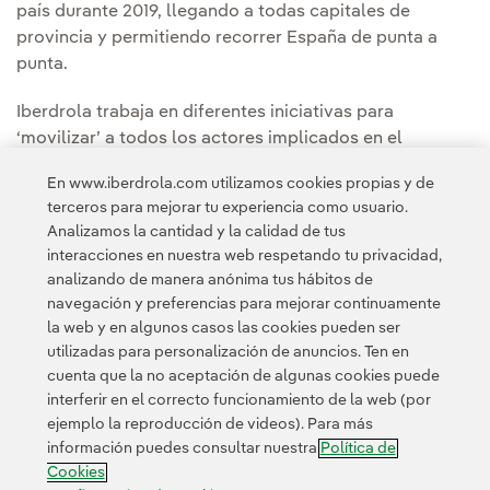
país durante 2019, llegando a todas capitales de
provincia y permitiendo recorrer España de punta a
punta.
Iberdrola trabaja en diferentes iniciativas para
‘movilizar’ a todos los actores implicados en el
desarrollo de la movilidad sostenible, desde
En www.iberdrola.com utilizamos cookies propias y de
administraciones a instituciones, empresas y
terceros para mejorar tu experiencia como usuario.
fabricantes de vehículos eléctricos.
Analizamos la cantidad y la calidad de tus
interacciones en nuestra web respetando tu privacidad,
analizando de manera anónima tus hábitos de
navegación y preferencias para mejorar continuamente
la web y en algunos casos las cookies pueden ser
utilizadas para personalización de anuncios. Ten en
cuenta que la no aceptación de algunas cookies puede
Contacta
Clientes
Política de Privacidad
Información legal
interferir en el correcto funcionamiento de la web (por
Transparencia en el uso de la IA
Política de cookies
ejemplo la reproducción de videos). Para más
información puedes consultar nuestra
Política de
Configuración de cookies
Accesibilidad
Canal de denuncias
Cookies