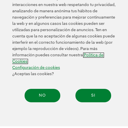
interacciones en nuestra web respetando tu privacidad,
analizando de manera anónima tus hábitos de
navegación y preferencias para mejorar continuamente
Suscríbete
la web y en algunos casos las cookies pueden ser
utilizadas para personalización de anuncios. Ten en
cuenta que la no aceptación de algunas cookies puede
interferir en el correcto funcionamiento de la web (por
política de privacidad de la
He leído y acepto la
ejemplo la reproducción de videos). Para más
Newsletter
Enlace externo, se abre en ventana nueva.
información puedes consultar nuestra
Política de
Esta página está protegida por reCAPTCHA y se aplican la
Cookies
Política de privacidad
Términos de servicio
y los
de Googl
Configuración de cookies
¿Aceptas las cookies?
NO
SI
Contacta
Clientes
Política de Privacidad
Información legal
Compar
Transparencia en el uso de la IA
Política de cookies
Configuración de cookies
Accesibilidad
Canal de denuncias