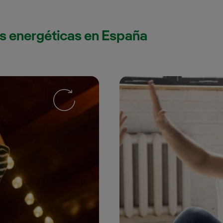
s energéticas en España
tro de luz para
Suministr
ntes en España
clien
 servicios de luz para
Descubre nuestros