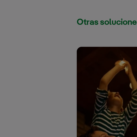
Otras solucione
Suminis
clie
Conoce nuestros