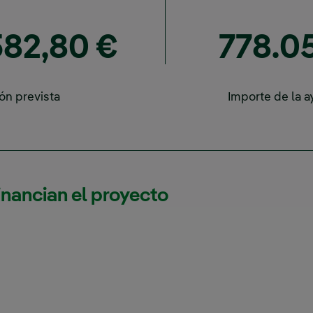
582,80 €
778.05
ión prevista
Importe de la 
inancian el proyecto