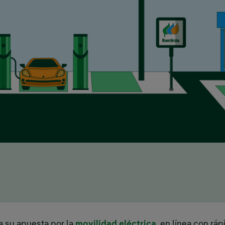
a su apuesta por la
movilidad eléctrica
, en línea con rá