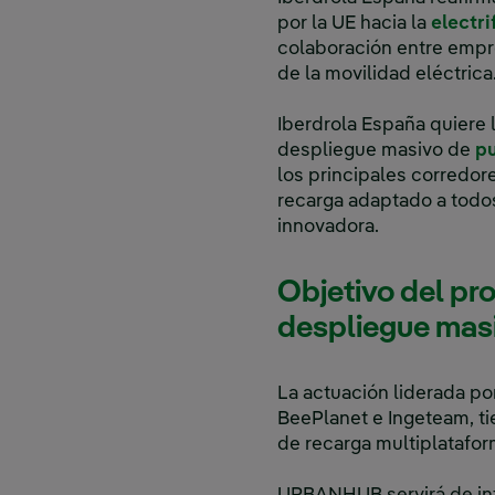
por la UE hacia la
electri
colaboración entre empre
de la movilidad eléctrica
Iberdrola España quiere li
despliegue masivo de
pu
los principales corredor
recarga adaptado a todos
innovadora.
Objetivo del pr
despliegue masi
La actuación liderada po
BeePlanet e Ingeteam, ti
de recarga multiplatafo