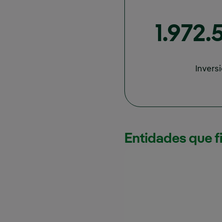
1.972.
Invers
Entidades que f